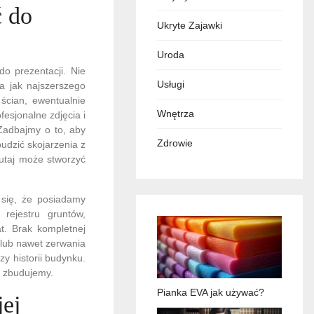
ć do
Ukryte Zajawki
Uroda
o prezentacji. Nie
Usługi
la jak najszerszego
ścian, ewentualnie
Wnętrza
fesjonalne zdjęcia i
 Zadbajmy o to, aby
Zdrowie
udzić skojarzenia z
tutaj może stworzyć
 się, że posiadamy
rejestru gruntów,
t. Brak kompletnej
lub nawet zerwania
y historii budynku.
e zbudujemy.
Pianka EVA jak używać?
jej