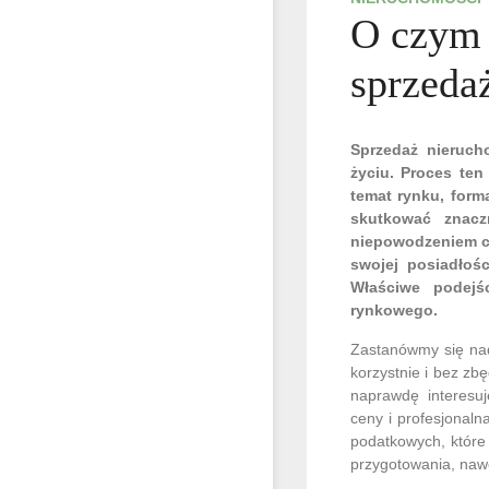
O czym 
sprzeda
Sprzedaż nieruch
życiu. Proces te
temat rynku, form
skutkować znacz
niepowodzeniem cał
swojej posiadłośc
Właściwe podejś
rynkowego.
Zastanówmy się nad
korzystnie i bez zb
naprawdę interesuj
ceny i profesjonaln
podatkowych, które
przygotowania, nawe