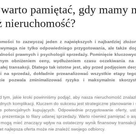
warto pamiętać, gdy mamy 
ż nieruchomość?
omości to zazwyczaj jeden z największych i najbardziej złożo
n wymaga nie tylko odpowiedniego przygotowania, ale także do
alności prawnych i psychologii sprzedaży. Pominięcie kluczow
nym obniżeniem ceny, wydłużeniem czasu oczekiwania na
ej transakcji. Dlatego tak istotne jest, aby przed podjęciem dec
i na sprzedaż, dokładnie przeanalizować wszystkie etapy tego
cie pozwala zminimalizować ryzyko i maksymalnie skorzys
 tym, jakie kroki powinniśmy podjąć, aby nasza nieruchomość znalaz
ędnych komplikacji. Kluczem do sukcesu jest strategiczne planowanie i
e potencjalnych kupujących. Odpowiednie przygotowanie oferty, usta
a prezentacja to filary udanej sprzedaży. Warto również pamiętać o a
 mogą mieć znaczący wpływ na ostateczny wynik finansowy transakcj
t najlepsza oferta może nie znaleźć swojego odbiorcy.