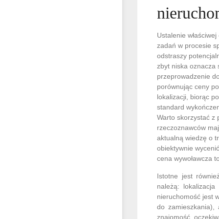
nierucho
Ustalenie właściwej 
zadań w procesie s
odstraszy potencja
zbyt niska oznacza 
przeprowadzenie dok
porównując ceny po
lokalizacji, biorąc 
standard wykończen
Warto skorzystać z
rzeczoznawców mają
aktualną wiedzę o t
obiektywnie wyceni
cena wywoławcza to 
Istotne jest równi
należą: lokalizacja
nieruchomość jest w
do zamieszkania), 
znajomość oczekiw