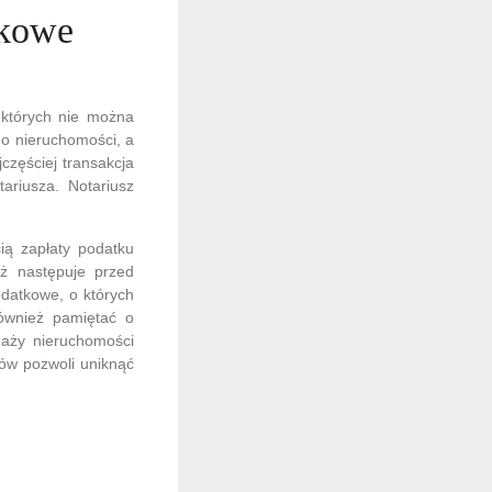
tkowe
 których nie można
go nieruchomości, a
częściej transakcja
ariusza. Notariusz
ią zapłaty podatku
aż następuje przed
odatkowe, o których
ównież pamiętać o
daży nieruchomości
tów pozwoli uniknąć