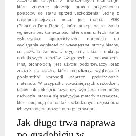
Szczecinie korzysta z nowoczesnych technologii,
które znacznie ułatwiają proces przywracania
pojazdów do stanu sprzed uszkodzenia. Jedną z
najpopularniejszych metod jest metoda PDR
(Paintless Dent Repair), która polega na usuwaniu
wgnieceń bez konieczności lakierowania. Technika ta
wykorzystuje specjalistyczne narzędzia do
wyciągania wgnieceń od wewnętrznej strony blachy,
co pozwala zachować oryginalny lakier i uniknąć
dodatkowych kosztów związanych z malowaniem.
Inną technologią jest użycie podgrzewaczy oraz
żelazek do blachy, które umożliwiają wygładzenie
powierzchni karoserii poprzez podgrzewanie
materiału. W przypadku poważniejszych uszkodzeń,
takich jak pęknięcia szyb czy wymiana elementów
nadwozia, stosuje się tradycyjne metody naprawcze,
które obejmują demontaż uszkodzonych części oraz
ich wymianę na nowe lub regenerowane.
Jak długo trwa naprawa
po gradobiciu w