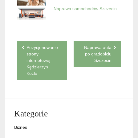
Naprawa samochodów Szczecin
Nawigacja
Pozycjonowanie
Naprawa auta
strony
po gradobiciu
wpisu
internetowej
Szczecin
Kędzierzyn
Koźle
Kategorie
Biznes