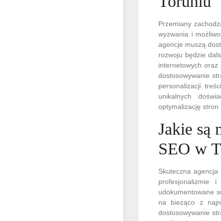
Toruniu
Przemiany zachodzą
wyzwania i możliwoś
agencje muszą dost
rozwoju będzie dals
internetowych oraz
dostosowywanie str
personalizacji tre
unikalnych doświ
optymalizację stron
Jakie są 
SEO w T
Skuteczna agencja 
profesjonalizmie 
udokumentowane suk
na bieżąco z naj
dostosowywanie str