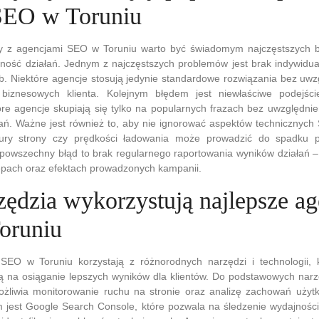
SEO w Toruniu
y z agencjami SEO w Toruniu warto być świadomym najczęstszych 
ność działań. Jednym z najczęstszych problemów jest brak indywidua
zeb. Niektóre agencje stosują jedynie standardowe rozwiązania bez uwzg
biznesowych klienta. Kolejnym błędem jest niewłaściwe podejści
óre agencje skupiają się tylko na popularnych frazach bez uwzględni
tań. Ważne jest również to, aby nie ignorować aspektów technicznyc
uktury strony czy prędkości ładowania może prowadzić do spadku 
powszechny błąd to brak regularnego raportowania wyników działań – 
ępach oraz efektach prowadzonych kampanii.
zędzia wykorzystują najlepsze ag
oruniu
SEO w Toruniu korzystają z różnorodnych narzędzi i technologii, k
ają na osiąganie lepszych wyników dla klientów. Do podstawowych nar
możliwia monitorowanie ruchu na stronie oraz analizę zachowań użyt
jest Google Search Console, które pozwala na śledzenie wydajności