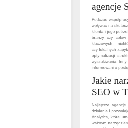
agencje 
Podczas współprac
wpływać na skutecz
klienta i jego potr
branży czy celów 
kluczowych – niekt
czy lokalnych zapy
optymalizacji str
wyszukiwania. Inny 
informowani o post
Jakie nar
SEO w T
Najlepsze agencje 
działania i pozwal
Analytics, które u
ważnym narzędziem 