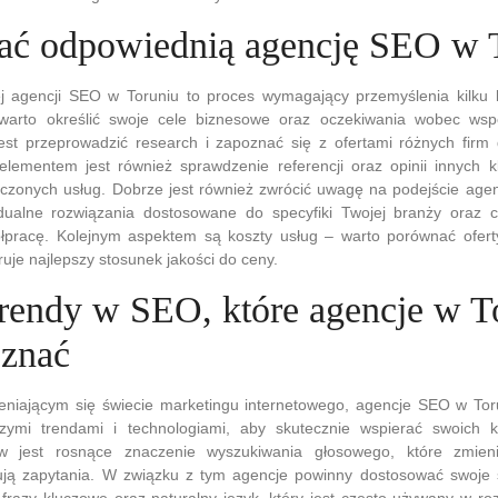
ać odpowiednią agencję SEO w 
 agencji SEO w Toruniu to proces wymagający przemyślenia kilku k
warto określić swoje cele biznesowe oraz oczekiwania wobec wsp
est przeprowadzić research i zapoznać się z ofertami różnych firm 
lementem jest również sprawdzenie referencji oraz opinii innych kl
czonych usług. Dobrze jest również zwrócić uwagę na podejście agenc
dualne rozwiązania dostosowane do specyfiki Twojej branży oraz c
łpracę. Kolejnym aspektem są koszty usług – warto porównać oferty
ruje najlepszy stosunek jakości do ceny.
 trendy w SEO, które agencje w T
znać
niającym się świecie marketingu internetowego, agencje SEO w To
zymi trendami i technologiami, aby skutecznie wspierać swoich 
w jest rosnące znaczenie wyszukiwania głosowego, które zmien
ują zapytania. W związku z tym agencje powinny dostosować swoje 
 frazy kluczowe oraz naturalny język, który jest często używany w 