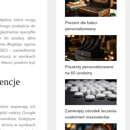
błędów, które mogą
Prezent dla babci
lnego podejścia do
personalizowany
lędnienia specyfiki
e do analizy słów
enia długiego ogona
h SEO – zaniedbanie
pozycji w wynikach
klienci powinni być
Prezenty personalizowane
na 60 urodziny
encje
tóre wspierają ich
Zamknięty ośrodek leczenia
zędzi należy Google
uzależnień mazowieckie
kowników. Kolejnym
 strony w wynikach