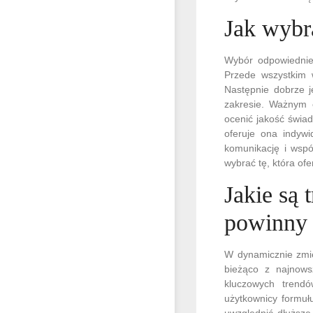
Jak wybr
Wybór odpowiedniej
Przede wszystkim 
Następnie dobrze j
zakresie. Ważnym e
ocenić jakość świad
oferuje ona indywi
komunikację i wspó
wybrać tę, która ofe
Jakie są
powinny 
W dynamicznie zmie
bieżąco z najnows
kluczowych trendó
użytkownicy formuł
uwzględnić dłuższe