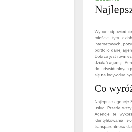
Najleps
Wybór odpowiedniej
mieście tym dział
internetowych, poz
portfolio danej age
Dobrze jest również
działań agencji. Po
do indywidualnych p
się na indywidualny
Co wyróż
Najlepsze agencje S
usług. Przede wszys
Agencje te wykorz
identyfikowania s
transparentność dz