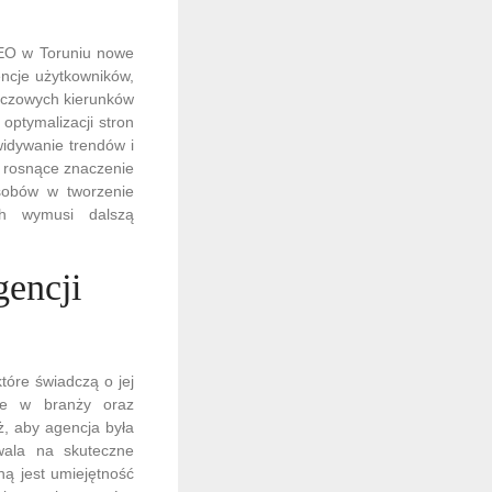
SEO w Toruniu nowe
encje użytkowników,
uczowych kierunków
optymalizacji stron
widywanie trendów i
ż rosnące znaczenie
asobów w tworzenie
ch wymusi dalszą
gencji
óre świadczą o jej
nie w branży oraz
ż, aby agencja była
wala na skuteczne
hą jest umiejętność