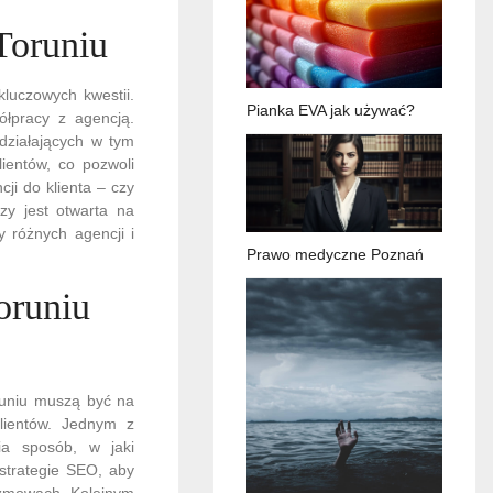
Toruniu
luczowych kwestii.
Pianka EVA jak używać?
ółpracy z agencją.
działających w tym
ientów, co pozwoli
ji do klienta – czy
zy jest otwarta na
 różnych agencji i
Prawo medyczne Poznań
oruniu
runiu muszą być na
klientów. Jednym z
ia sposób, w jaki
strategie SEO, aby
rozmowach. Kolejnym