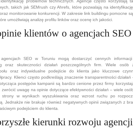
identyfikację problemów technicznych. Agencje często korzystają t
wych, takich jak SEMrush czy Ahrefs, które pozwalają na identyfikację
raz monitorowanie konkurencji. W zakresie link buildingu pomocne są 
óre umożliwiają analizę profilu linków oraz ocenę ich jakości.
 opinie klientów o agencjach SE
o agencjach SEO w Toruniu mogą dostarczyć cennych informacji
ug oraz skuteczności działań poszczególnych firm. Wiele osó
społu oraz indywidualne podejście do klienta jako kluczowe czyn
łpracy. Klienci często podkreślają znaczenie transparentności działań 
otycząca postępów kampanii są bardzo cenione przez firmy korzystaj
 zwrócić uwagę na opinie dotyczące efektywności działań – wiele os
j strony w wynikach wyszukiwania oraz wzrost ruchu po rozpocz
ą. Jednakże nie brakuje również negatywnych opinii związanych z br
łaściwym podejściem do klienta.
 przyszłe kierunki rozwoju agenc