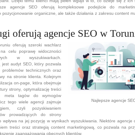
ii. Dzięki temu klienci mają pełen wgląd w to, co dzieje się z ich 
psze agencje SEO oferują kompleksowe podejście do marketing
o pozycjonowanie organiczne, ale także działania z zakresu content ma
ługi oferują agencje SEO w Torun
uniu oferują szeroki wachlarz
 na celu poprawę widoczności
owych w wyszukiwarkach.
jest audyt SEO, który pozwala
e problemów technicznych oraz
y na stronie klienta. Kolejnym
lizacja on-page, która obejmuje
tury strony, optymalizację treści
nie meta tagów do wymogów
Najlepsze agencje SE
cz tego wiele agencji zajmuje
ngiem, czyli pozyskiwaniem
nków prowadzących do strony
o wpływa na jej pozycję w wynikach wyszukiwania. Niektóre agencje o
iem treści oraz strategią content marketingową, co pozwala na prz
ększenie zaangażowania obecnych klientów.