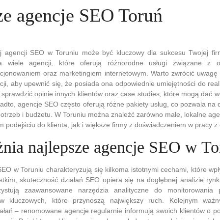
ze agencje SEO Toruń
 agencji SEO w Toruniu może być kluczowy dla sukcesu Twojej fir
a wiele agencji, które oferują różnorodne usługi związane z op
ycjonowaniem oraz marketingiem internetowym. Warto zwrócić uwagę 
ncji, aby upewnić się, że posiada ona odpowiednie umiejętności do real
 sprawdzić opinie innych klientów oraz case studies, które mogą dać 
nadto, agencje SEO często oferują różne pakiety usług, co pozwala na 
otrzeb i budżetu. W Toruniu można znaleźć zarówno małe, lokalne agen
m podejściu do klienta, jak i większe firmy z doświadczeniem w pracy 
nia najlepsze agencje SEO w To
EO w Toruniu charakteryzują się kilkoma istotnymi cechami, które wpł
tkim, skuteczność działań SEO opiera się na dogłębnej analizie rynk
ystują zaawansowane narzędzia analityczne do monitorowania p
łów kluczowych, które przynoszą największy ruch. Kolejnym waż
iałań – renomowane agencje regularnie informują swoich klientów o p