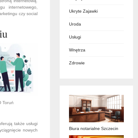
stroną internetową.
u internetowego,
Ukryte Zajawki
rketingu czy social
Uroda
iu
Usługi
Wnętrza
Zdrowie
O Toruń
ferują także usługi
Biura notarialne Szczecin
yciągnięcie nowych