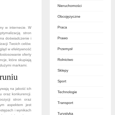
Nieruchomości
Obcojęzyczne
Praca
my w internecie. W
tymalizacją stron
Prawo
na doświadczenie i
izacji Twoich celów.
Przemysł
wgląd w efektywność
dostosowanie oferty
Rolnictwo
cje, które skupiają
z dużymi markami.
Sklepy
runiu
Sport
ywają na jakość ich
Technologie
u oraz konkurencji.
ozycji stron oraz
Transport
nym aspektem jest
ostępach i wynikach
Turystyka