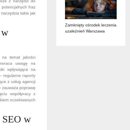
akże z narzędzi do
 potencjalnych fraz
narzędzia takie jak
Zamknięty ośrodek leczenia
O w
uzależnień Warszawa
 na temat jakości
b zwraca uwagę na
niki wpływające na
– regularne raporty
ące z usług agencji
ób zauważa poprawę
ęciu współpracy z
akiem oczekiwanych
ji SEO w