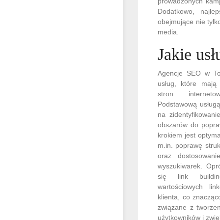
prowadzonych kampan
Dodatkowo, najle
obejmujące nie tylk
media.
Jakie us
Agencje SEO w Tor
usług, które mają
stron internet
Podstawową usługą 
na zidentyfikowani
obszarów do popraw
krokiem jest optyma
m.in. poprawę struk
oraz dostosowa
wyszukiwarek. Opró
się link buildi
wartościowych li
klienta, co znacząc
związane z tworzen
użytkowników i zwi