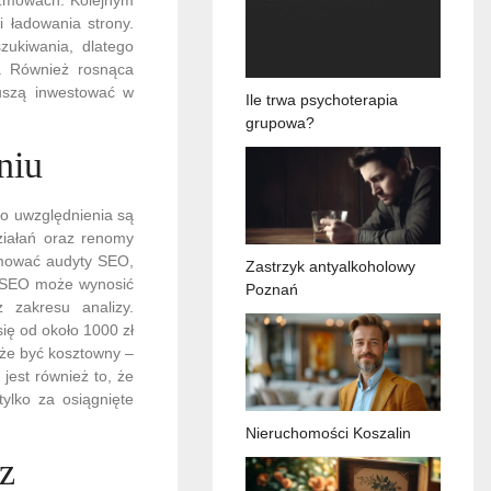
 ładowania strony.
ukiwania, dlatego
w. Również rosnąca
 muszą inwestować w
Ile trwa psychoterapia
grupowa?
niu
o uwzględnienia są
ziałań oraz renomy
ejmować audyty SEO,
Zastrzyk antyalkoholowy
u SEO może wynosić
Poznań
z zakresu analizy.
ię od około 1000 zł
oże być kosztowny –
jest również to, że
tylko za osiągnięte
Nieruchomości Koszalin
ez