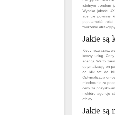
istotnym trendem j
Wysoka jakość UX 
agencje powinny k
popularność treści
tworzenie atrakcyjn
Jakie są
Kiedy rozważasz ws
koszty usług. Ceny
agencji. Warto zau
optymalizację on-p
od kilkuset do ki
Optymalizacja on-p
miesięcznie za pods
ceny za pozyskiwani
niektóre agencje s
efekty.
Jakie są 