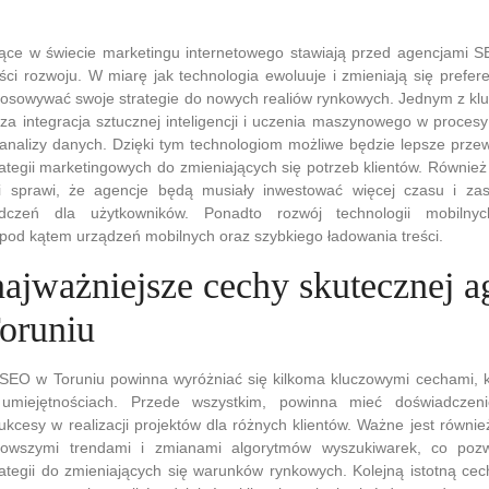
ce w świecie marketingu internetowego stawiają przed agencjami 
ci rozwoju. W miarę jak technologia ewoluuje i zmieniają się prefer
osowywać swoje strategie do nowych realiów rynkowych. Jednym z kl
za integracja sztucznej inteligencji i uczenia maszynowego w procesy 
 analizy danych. Dzięki tym technologiom możliwe będzie lepsze prze
ategii marketingowych do zmieniających się potrzeb klientów. Równie
ści sprawi, że agencje będą musiały inwestować więcej czasu i z
adczeń dla użytkowników. Ponadto rozwój technologii mobilny
 pod kątem urządzeń mobilnych oraz szybkiego ładowania treści.
najważniejsze cechy skutecznej a
oruniu
SEO w Toruniu powinna wyróżniać się kilkoma kluczowymi cechami, kt
i umiejętnościach. Przede wszystkim, powinna mieć doświadcze
cesy w realizacji projektów dla różnych klientów. Ważne jest równie
nowszymi trendami i zmianami algorytmów wyszukiwarek, co poz
ategii do zmieniających się warunków rynkowych. Kolejną istotną cec