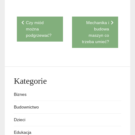
Nawigacja
Czy miód
Mechanika i
można
budowa
wpisu
podgrzewać?
maszyn co
trzeba umieć?
Kategorie
Biznes
Budownictwo
Dzieci
Edukacja