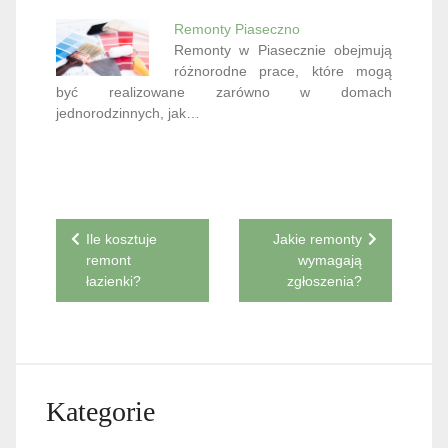
Remonty Piaseczno
Remonty w Piasecznie obejmują
różnorodne prace, które mogą
być realizowane zarówno w domach
jednorodzinnych, jak…
Nawigacja
Ile kosztuje
Jakie remonty
remont
wymagają
wpisu
łazienki?
zgłoszenia?
Kategorie