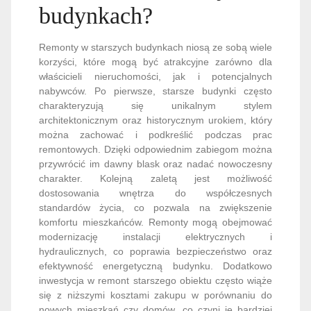
budynkach?
Remonty w starszych budynkach niosą ze sobą wiele
korzyści, które mogą być atrakcyjne zarówno dla
właścicieli nieruchomości, jak i potencjalnych
nabywców. Po pierwsze, starsze budynki często
charakteryzują się unikalnym stylem
architektonicznym oraz historycznym urokiem, który
można zachować i podkreślić podczas prac
remontowych. Dzięki odpowiednim zabiegom można
przywrócić im dawny blask oraz nadać nowoczesny
charakter. Kolejną zaletą jest możliwość
dostosowania wnętrza do współczesnych
standardów życia, co pozwala na zwiększenie
komfortu mieszkańców. Remonty mogą obejmować
modernizację instalacji elektrycznych i
hydraulicznych, co poprawia bezpieczeństwo oraz
efektywność energetyczną budynku. Dodatkowo
inwestycja w remont starszego obiektu często wiąże
się z niższymi kosztami zakupu w porównaniu do
nowych mieszkań czy domów, co czyni je bardziej