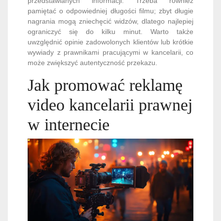
przedstawianych informacji. Trzeba również
pamiętać o odpowiedniej długości filmu; zbyt długie
nagrania mogą zniechęcić widzów, dlatego najlepiej
ograniczyć się do kilku minut. Warto także
uwzględnić opinie zadowolonych klientów lub krótkie
wywiady z prawnikami pracującymi w kancelarii, co
może zwiększyć autentyczność przekazu.
Jak promować reklamę
video kancelarii prawnej
w internecie