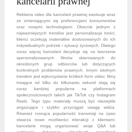
kancelarii prawnej
Reklama video dla kancelarii prawnej ewoluuje wraz
ze zmieniającymi się preferencjami konsumentów
oraz nowymi technologiami. Obecnie jednym z
najważniejszych trendów jest personalizacja treści;
klienci oczekują materiałów dostosowanych do ich
indywidualnych potrzeb i sytuacji życiowych. Dlatego
coraz więcej kancelarii decyduje się na tworzenie
spersonalizowanych filmów skierowanych do
określonych grup odbiorców lub dotyczących
konkretnych problemów prawnych. Innym istotnym
trendem jest wykorzystanie krótkich form video; filmy
trwające od kilku do kilkunastu sekund stają się
coraz bardziej popularne na platformach
społecznościowych takich jak TikTok czy Instagram
Reels. Tego typu materiały muszą być niezwykle
angażujące i szybko przyciągać uwagę widza.
Również rosnąca popularność transmisji na żywo
stwarza nowe możliwości interakcji z klientami;
kancelarie mogą organizować sesje Q&A lub
webinaria dotyczące aktualnych zagadnień