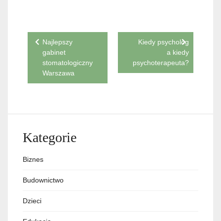
Nawigacja
Najlepszy
Kiedy psycholog
gabinet
a kiedy
wpisu
stomatologiczny
psychoterapeuta?
Warszawa
Kategorie
Biznes
Budownictwo
Dzieci