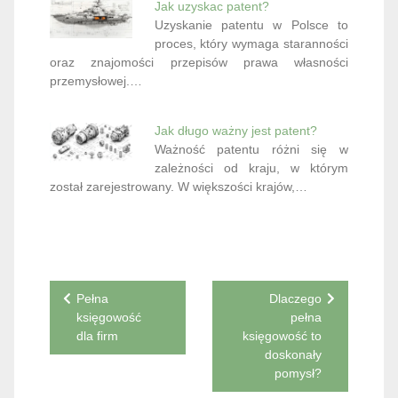
Jak uzyskac patent?
Uzyskanie patentu w Polsce to
proces, który wymaga staranności
oraz znajomości przepisów prawa własności
przemysłowej.…
Jak długo ważny jest patent?
Ważność patentu różni się w
zależności od kraju, w którym
został zarejestrowany. W większości krajów,…
Nawigacja
Pełna
Dlaczego
księgowość
pełna
wpisu
dla firm
księgowość to
doskonały
pomysł?