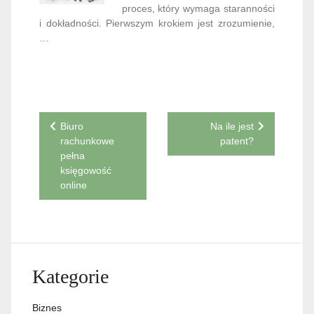
proces, który wymaga staranności
i dokładności. Pierwszym krokiem jest zrozumienie,
…
Nawigacja
Biuro
Na ile jest
rachunkowe
patent?
wpisu
pełna
księgowość
online
Kategorie
Biznes