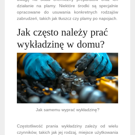
działanie na plamy. Niektóre środki są specjalnie
opracowane do usuwania konkretnych rodzajów
zabrudzeń, takich jak tłuszcz czy plamy po napojach.
Jak często należy prać
wykładzinę w domu?
Jak samemu wyprać wykładzinę?
Częstotliwość prania wykładziny zależy od wielu
czynników, takich jak jej rodzaj, miejsce użytkowania