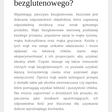
bezglutenowego?
Wypiekając pieczywo bezglutenowe, kluczowe jest
dobranie odpowiednich składników, które zapewnią
odpowiednią strukturę oraz smak gotowego
produktu. Mąki bezglutenowe stanowią podstawę
każdego przepisu; popularne opcje to mąka ryżowa,
mąka kukurydziana oraz mąka gryczana. Każda z
tych mąk ma swoje unikalne właściwości i może
wpływać na teksturę chleba; warto więc
eksperymentować z ich proporcjami, aby uzyskać
idealny efekt. Często stosuje się także mieszanki
różnych mąk bezglutenowych, co pozwala uzyskać
lepszą konsystencję ciasta oraz poprawić jego
elastyczność. Oprócz mąk warto wzbogacić przepis
o dodatki takie jak skrobia ziemniaczana czy tapioka,
które pomagają uzyskać lekkość i puszystość chleba.
Nie można zapomnieć o drożdżach lub proszku do
pieczenia jako środkach spulchniających; ich
odpowiednia ilość jest kluczowa dla uzyskania
dobrze wyrośniętego bochenka.