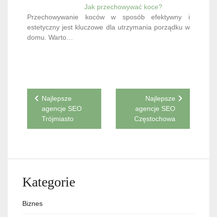
Jak przechowywać koce?
Przechowywanie koców w sposób efektywny i
estetyczny jest kluczowe dla utrzymania porządku w
domu. Warto…
Nawigacja
Najlepsze
Najlepsze
agencje SEO
agencje SEO
wpisu
Trójmiasto
Częstochowa
Kategorie
Biznes