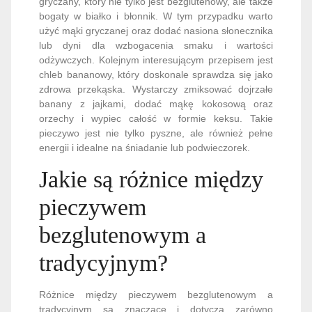
gryczany, który nie tylko jest bezglutenowy, ale także
bogaty w białko i błonnik. W tym przypadku warto
użyć mąki gryczanej oraz dodać nasiona słonecznika
lub dyni dla wzbogacenia smaku i wartości
odżywczych. Kolejnym interesującym przepisem jest
chleb bananowy, który doskonale sprawdza się jako
zdrowa przekąska. Wystarczy zmiksować dojrzałe
banany z jajkami, dodać mąkę kokosową oraz
orzechy i wypiec całość w formie keksu. Takie
pieczywo jest nie tylko pyszne, ale również pełne
energii i idealne na śniadanie lub podwieczorek.
Jakie są różnice między
pieczywem
bezglutenowym a
tradycyjnym?
Różnice między pieczywem bezglutenowym a
tradycyjnym są znaczące i dotyczą zarówno