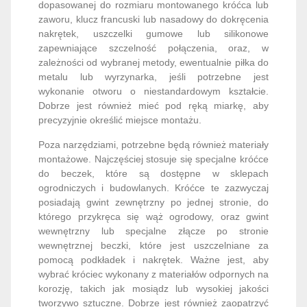
dopasowanej do rozmiaru montowanego króćca lub
zaworu, klucz francuski lub nasadowy do dokręcenia
nakrętek, uszczelki gumowe lub silikonowe
zapewniające szczelność połączenia, oraz, w
zależności od wybranej metody, ewentualnie piłka do
metalu lub wyrzynarka, jeśli potrzebne jest
wykonanie otworu o niestandardowym kształcie.
Dobrze jest również mieć pod ręką miarkę, aby
precyzyjnie określić miejsce montażu.
Poza narzędziami, potrzebne będą również materiały
montażowe. Najczęściej stosuje się specjalne króćce
do beczek, które są dostępne w sklepach
ogrodniczych i budowlanych. Króćce te zazwyczaj
posiadają gwint zewnętrzny po jednej stronie, do
którego przykręca się wąż ogrodowy, oraz gwint
wewnętrzny lub specjalne złącze po stronie
wewnętrznej beczki, które jest uszczelniane za
pomocą podkładek i nakrętek. Ważne jest, aby
wybrać króciec wykonany z materiałów odpornych na
korozję, takich jak mosiądz lub wysokiej jakości
tworzywo sztuczne. Dobrze jest również zaopatrzyć