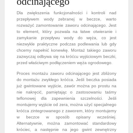
odcinającego
Dla zwiększenia funkcjonalności i kontroli nad
przepływem wody zebranej w beczce, warto
rozważyć zamontowanie zaworu odcinającego. Jest
to element, który pozwala na łatwe otwieranie i
zamykanie przepływu wody do węża, co jest
niezwykle praktyczne podczas podlewania lub gdy
chcemy napełnić konewkę. Montaż takiego zaworu
zazwyczaj odbywa się na króćcu wyjściowym beczki,
przed właściwym podłączeniem węża ogrodowego.
Proces montażu zaworu odcinającego jest zbliżony
do montażu zwykłego króćca. Jeśli beczka posiada
już gwintowane wyjście, zawór można po prostu na
nie nakręcić, pamiętając o zastosowaniu taśmy
teflonowej dla zapewnienia szczelności. Jeśli
montujemy wyjście od zera, można użyć specjalnego
króćca zintegrowanego z zaworem, który montujemy
w beczce w sposób opisany wcześniej.
Alternatywnie, można zamontować standardowy
króciec, a następnie na jego gwint zewnętrzny