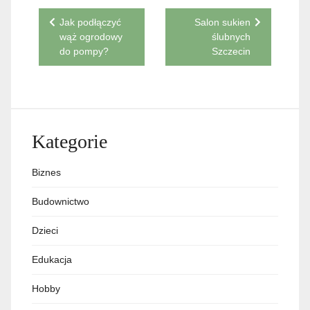
Nawigacja
Jak podłączyć
Salon sukien
wąż ogrodowy
ślubnych
wpisu
do pompy?
Szczecin
Kategorie
Biznes
Budownictwo
Dzieci
Edukacja
Hobby