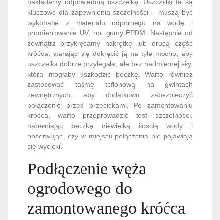
nakładamy odpowiednią uszczelkę. Uszczelki te są
kluczowe dla zapewnienia szczelności – muszą być
wykonane z materiału odpornego na wodę i
promieniowanie UV, np. gumy EPDM. Następnie od
zewnątrz przykręcamy nakrętkę lub drugą część
króćca, starając się dokręcić ją na tyle mocno, aby
uszczelka dobrze przylegała, ale bez nadmiernej siły,
która mogłaby uszkodzić beczkę. Warto również
zastosować taśmę teflonową na gwintach
zewnętrznych, aby dodatkowo zabezpieczyć
połączenie przed przeciekami. Po zamontowaniu
króćca, warto przeprowadzić test szczelności,
napełniając beczkę niewielką ilością wody i
obserwując, czy w miejscu połączenia nie pojawiają
się wycieki.
Podłączenie węża
ogrodowego do
zamontowanego króćca