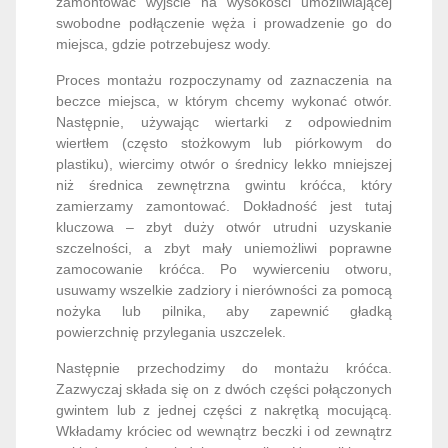
zamontować wyjście na wysokości umożliwiającej
swobodne podłączenie węża i prowadzenie go do
miejsca, gdzie potrzebujesz wody.
Proces montażu rozpoczynamy od zaznaczenia na
beczce miejsca, w którym chcemy wykonać otwór.
Następnie, używając wiertarki z odpowiednim
wiertłem (często stożkowym lub piórkowym do
plastiku), wiercimy otwór o średnicy lekko mniejszej
niż średnica zewnętrzna gwintu króćca, który
zamierzamy zamontować. Dokładność jest tutaj
kluczowa – zbyt duży otwór utrudni uzyskanie
szczelności, a zbyt mały uniemożliwi poprawne
zamocowanie króćca. Po wywierceniu otworu,
usuwamy wszelkie zadziory i nierówności za pomocą
nożyka lub pilnika, aby zapewnić gładką
powierzchnię przylegania uszczelek.
Następnie przechodzimy do montażu króćca.
Zazwyczaj składa się on z dwóch części połączonych
gwintem lub z jednej części z nakrętką mocującą.
Wkładamy króciec od wewnątrz beczki i od zewnątrz