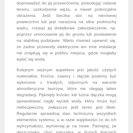
doprowadzić do jej przewrócenia, powodując zalanie
terenu, uszkodzenie węża, a nawet potencjalne
obrażenia. Jeśli beczka stoi na nierównej
powierzchni lub jest narażona na silne podmuchy
wiatru, rozważ jej dodatkowe zabezpieczenie, np.
poprzez umocowanie jej do gruntu lub postawienie
na stabilnej podstawie. Warto również upewnić się,
że żadne przewody elektryczne ani inne instalacje
nie znajdują się w pobliżu miejsca, gdzie mogłaby
wylać się woda.
Kolejnym ważnym aspektem jest jakość użytych
materiałów. Króćce, zawory i złączki powinny być
wykonane z trwałych, odpornych na warunki
atmosferyczne tworzyw, które nie ulegają łatwo
degradacji. Pęknięty króciec lub luźna złączka mogą
spowodować nagły wyciek wody, który może być
niebezpieczny, zwłaszcza jeśli teren jest śliski.
Regularnie sprawdzaj stan techniczny wszystkich
elementów systemu, a w razie wątpliwości co do ich
wytrzymałości, wymieniaj je na nowe. Pamiętaj, że
deszczówka, choć naturalna, w dużych ilościach