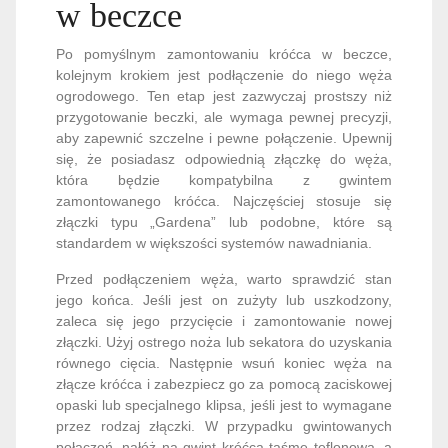
w beczce
Po pomyślnym zamontowaniu króćca w beczce,
kolejnym krokiem jest podłączenie do niego węża
ogrodowego. Ten etap jest zazwyczaj prostszy niż
przygotowanie beczki, ale wymaga pewnej precyzji,
aby zapewnić szczelne i pewne połączenie. Upewnij
się, że posiadasz odpowiednią złączkę do węża,
która będzie kompatybilna z gwintem
zamontowanego króćca. Najczęściej stosuje się
złączki typu „Gardena” lub podobne, które są
standardem w większości systemów nawadniania.
Przed podłączeniem węża, warto sprawdzić stan
jego końca. Jeśli jest on zużyty lub uszkodzony,
zaleca się jego przycięcie i zamontowanie nowej
złączki. Użyj ostrego noża lub sekatora do uzyskania
równego cięcia. Następnie wsuń koniec węża na
złącze króćca i zabezpiecz go za pomocą zaciskowej
opaski lub specjalnego klipsa, jeśli jest to wymagane
przez rodzaj złączki. W przypadku gwintowanych
połączeń, nałóż na gwint króćca taśmę teflonową, a