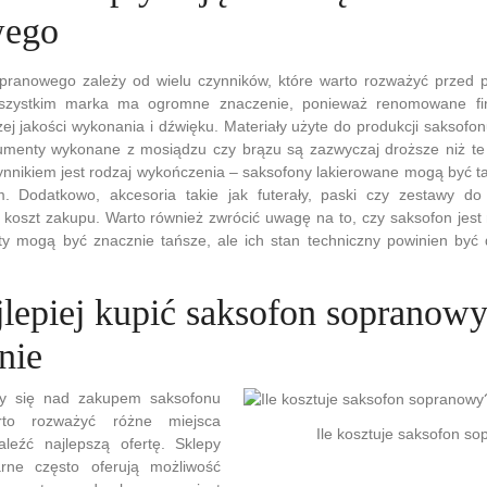
wego
ranowego zależy od wielu czynników, które warto rozważyć przed p
szystkim marka ma ogromne znaczenie, ponieważ renomowane fir
ej jakości wykonania i dźwięku. Materiały użyte do produkcji saksofo
rumenty wykonane z mosiądzu czy brązu są zazwyczaj droższe niż te
ynnikiem jest rodzaj wykończenia – saksofony lakierowane mogą być ta
m. Dodatkowo, akcesoria takie jak futerały, paski czy zestawy d
y koszt zakupu. Warto również zwrócić uwagę na to, czy saksofon jes
y mogą być znacznie tańsze, ale ich stan techniczny powinien być 
jlepiej kupić saksofon sopranow
nie
my się nad zakupem saksofonu
rto rozważyć różne miejsca
Ile kosztuje saksofon s
leźć najlepszą ofertę. Sklepy
rne często oferują możliwość