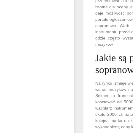
przetestowania ins
istotne dla oceny j
daje możliwość po
portale ogłoszeniow
sopranowe. Warto 
instrumentu przed 
gdzie często wysta
muzyków.
Jakie są
sopranow
Na rynku istnieje 
wśród muzyków na 
Selmer to francus
kosztować od 5000
wachlarz instrumen
około 2000 zł, nat
kolejna marka o dłu
wykonaniem; ceny ic