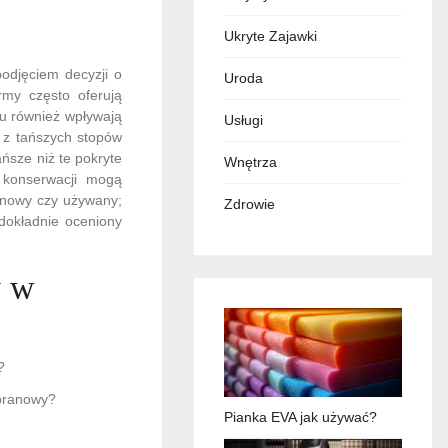
Ukryte Zajawki
odjęciem decyzji o
Uroda
my często oferują
nu również wpływają
Usługi
 z tańszych stopów
ńsze niż te pokryte
Wnętrza
o konserwacji mogą
t nowy czy używany;
Zdrowie
dokładnie oceniony
y w
opranowy?
Pianka EVA jak używać?