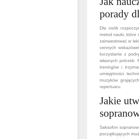
Jak nauc
porady d
Dla osób rozpoczy
metod nauki, które
zainwestować w lekc
cennych wskazówek
korzystanie z podr
własnych potrzeb. 
treningów i trzym
umiejętności techn
muzyków grających
repertuaru.
Jakie utw
soprano
Saksofon sopranowy
początkujących muz