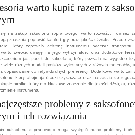
cesoria warto kupić razem z saks
wym
się na zakup saksofonu sopranowego, warto rozważyć również z
mogą znacznie poprawić komfort gry oraz jakość dźwięku. Przede ws
terał, który zapewnia ochronę instrumentu podczas transportu 
, warto zwrócić uwagę na jego wytrzymałość oraz dodatkowe kiesz
akcesorium jest pasek do saksofonu, który pozwala na wygodne trz
eje wiele różnych modeli pasków, wykonanych z różnych materiałów, t
na dopasowanie do indywidualnych preferencji. Dodatkowo warto zai
sofonu, który obejmuje środki czyszczące oraz narzędzia do regulac
kupie stroika, który ma kluczowe znaczenie dla jakości dźwięku; róż
zmienie instrumentu.
 najczęstsze problemy z saksofon
ym i ich rozwiązania
nia saksofonu sopranowego mogą wystąpić różne problemy techn