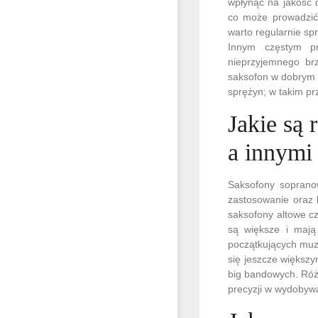
wpłynąć na jakość 
co może prowadzić 
warto regularnie sp
Innym częstym pr
nieprzyjemnego br
saksofon w dobrym 
sprężyn; w takim pr
Jakie są
a innymi
Saksofony soprano
zastosowanie oraz 
saksofony altowe cz
są większe i mają
początkujących muz
się jeszcze większ
big bandowych. Róż
precyzji w wydobyw