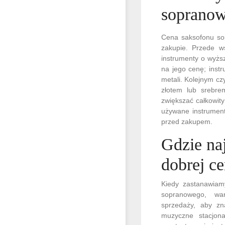
soprano
Cena saksofonu sop
zakupie. Przede w
instrumenty o wyższ
na jego cenę; inst
metali. Kolejnym cz
złotem lub srebre
zwiększać całkowit
używane instrument
przed zakupem.
Gdzie na
dobrej ce
Kiedy zastanawia
sopranowego, wa
sprzedaży, aby zna
muzyczne stacjona