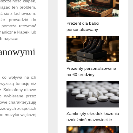
eszczelność klapek,
iązać ten problem,
ać się z fachowcem.
oże prowadzić do
Prezent dla babci
zi pomoże utrzymać
personalizowany
aniczne klapek lub
ch napraw.
pranowymi
Prezenty personalizowane
na 60 urodziny
, co wpływa na ich
wyższą tonację niż
ny. Saksofony altowe
to wybierane przez
rowe charakteryzują
jazzowych zespołach
Zamknięty ośrodek leczenia
od muzyka większej
uzależnień mazowieckie