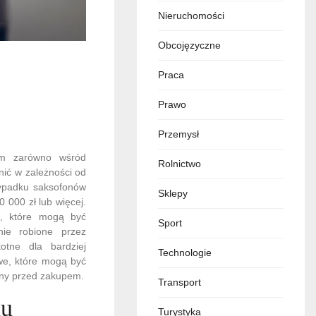
Nieruchomości
Obcojęzyczne
Praca
Prawo
Przemysł
em zarówno wśród
Rolnictwo
nić w zależności od
zypadku saksofonów
Sklepy
000 zł lub więcej.
o, które mogą być
Sport
nie robione przez
otne dla bardziej
Technologie
we, które mogą być
ony przed zakupem.
Transport
nu
Turystyka