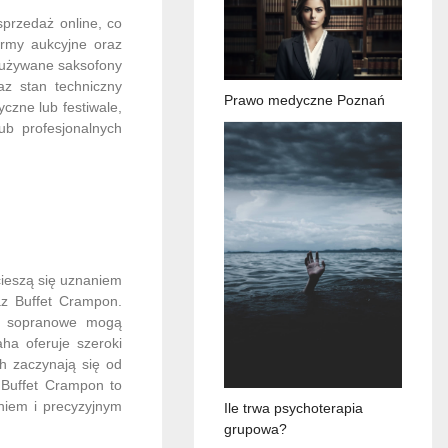
sprzedaż online, co
ormy aukcyjne oraz
i używane saksofony
az stan techniczny
Prawo medyczne Poznań
zne lub festiwale,
ub profesjonalnych
cieszą się uznaniem
az Buffet Crampon.
ny sopranowe mogą
ha oferuje szeroki
h zaczynają się od
 Buffet Crampon to
eniem i precyzyjnym
Ile trwa psychoterapia
grupowa?