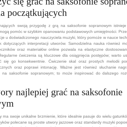
zyć się grać na saksofonie sopr
la początkujących
nających swoją przygodę z grą na saksofonie sopranowym istnieje
 mogą pomóc w szybkim opanowaniu podstawowych umiejętności. Prze
je u doświadczonego nauczyciela muzyki, który pomoże w nauce techni
 dotyczących interpretacji utworów. Samodzielna nauka również m
ęczników oraz materiałów online pozwala na elastyczne dostosowa
Regularne ćwiczenia są kluczowe dla osiągnięcia postępów; warto u
ać się go konsekwentnie. Ćwiczenie skal oraz prostych melodii p
icznych oraz poprawi intonację. Ważne jest również słuchanie nagr
 na saksofonie sopranowym; to może inspirować do dalszego rozw
ory najlepiej grać na saksofonie
wym
 ma swoje unikalne brzmienie, które idealnie pasuje do wielu gatun
yków polecane są proste utwory jazzowe oraz standardy muzyki popow