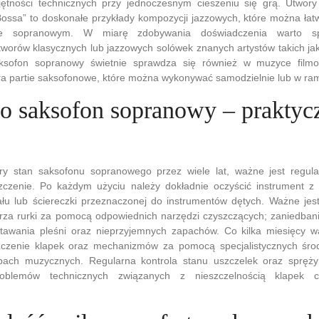
jętności technicznych przy jednoczesnym cieszeniu się grą. Utwory
Bossa” to doskonałe przykłady kompozycji jazzowych, które można ła
ie sopranowym. W miarę zdobywania doświadczenia warto sp
worów klasycznych lub jazzowych solówek znanych artystów takich ja
aksofon sopranowy świetnie sprawdza się również w muzyce filmo
a partie saksofonowe, które można wykonywać samodzielnie lub w ra
 o saksofon sopranowy – praktyc
y stan saksofonu sopranowego przez wiele lat, ważne jest regul
zczenie. Po każdym użyciu należy dokładnie oczyścić instrument z
ału lub ściereczki przeznaczonej do instrumentów dętych. Ważne jes
ętrza rurki za pomocą odpowiednich narzędzi czyszczących; zaniedba
awania pleśni oraz nieprzyjemnych zapachów. Co kilka miesięcy w
szczenie klapek oraz mechanizmów za pomocą specjalistycznych śr
pach muzycznych. Regularna kontrola stanu uszczelek oraz spręż
roblemów technicznych związanych z nieszczelnością klapek c