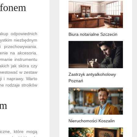
ofonem
akup odpowiednich
Biura notarialne Szczecin
zystkim niezbędnym
i przechowywania.
enie na akcesoria.
ymanie instrumentu
akich jak skóra czy
nwestować w zestaw
Zastrzyk antyalkoholowy
ji i naprawy. Warto
Poznań
ne rodzaje stroików
em
Nieruchomości Koszalin
iczne, które mogą