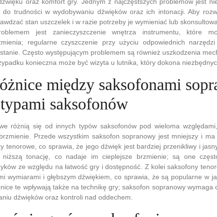
dźwięku oraz komfort gry. Jednym z najczęstszych problemów jest ni
do trudności w wydobywaniu dźwięków oraz ich intonacji. Aby rozw
rawdzać stan uszczelek i w razie potrzeby je wymieniać lub skonsultow
oblemem jest zanieczyszczenie wnętrza instrumentu, które m
zmienia; regularne czyszczenie przy użyciu odpowiednich narzęd
stanie. Często występującym problemem są również uszkodzenia mech
zypadku konieczna może być wizyta u lutnika, który dokona niezbędny
 różnice między saksofonami so
 typami saksofonów
we różnią się od innych typów saksofonów pod wieloma względami
brzmienie. Przede wszystkim saksofon sopranowy jest mniejszy i ma 
y tenorowe, co sprawia, że jego dźwięk jest bardziej przenikliwy i jas
 niższą tonację, co nadaje im cieplejsze brzmienie; są one częs
yków ze względu na łatwość gry i dostępność. Z kolei saksofony teno
ymi wymiarami i głębszym dźwiękiem, co sprawia, że są popularne w 
nice te wpływają także na technikę gry; saksofon sopranowy wymaga 
aniu dźwięków oraz kontroli nad oddechem.