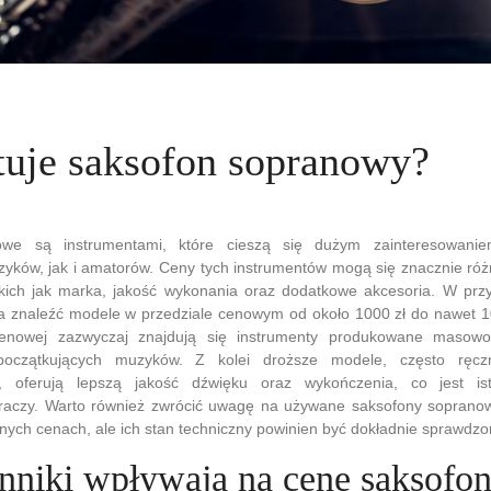
ztuje saksofon sopranowy?
owe są instrumentami, które cieszą się dużym zainteresowani
zyków, jak i amatorów. Ceny tych instrumentów mogą się znacznie róż
akich jak marka, jakość wykonania oraz dodatkowe akcesoria. W pr
znaleźć modele w przedziale cenowym od około 1000 zł do nawet 10 
cenowej zazwyczaj znajdują się instrumenty produkowane masow
początkujących muzyków. Z kolei droższe modele, często ręcz
 oferują lepszą jakość dźwięku oraz wykończenia, co jest ist
aczy. Warto również zwrócić uwagę na używane saksofony soprano
nych cenach, ale ich stan techniczny powinien być dokładnie sprawdz
ynniki wpływają na cenę saksofo