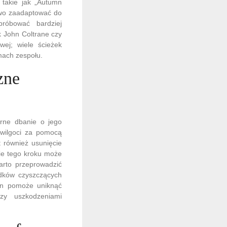
 takie jak „Autumn
two zaadaptować do
róbować bardziej
k John Coltrane czy
wej; wiele ścieżek
mach zespołu.
zne
arne dbanie o jego
 wilgoci za pomocą
t również usunięcie
nie tego kroku może
arto przeprowadzić
odków czyszczących
yn pomoże uniknąć
zy uszkodzeniami