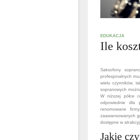
EDUKACJA
Ile kos
Saksofony sopran
profesjonalnych mu
wielu czynników, t
sopranowych można 
W niższej półce 
odpowiednie dla 
renomowane firmy,
zaawansowanych gr
dostępne w atrakcyj
Jakie cz