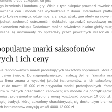
trumentu przed zakupem, co jest
ego brzmienia i komfortu gry. Wiele z tych sklepów prowadzi również 
równania cen i modeli bez wychodzenia z domu. Internetowe platf
e to kolejne miejsca, gdzie można znaleźć atrakcyjne oferty na nowe 
jednak zachować ostrożność i dokładnie sprawdzić sprzedawcę or
dokonaniem zakupu. Dodatkowo można odwiedzać lokalne giełdy muzyc
wiane są instrumenty do sprzedaży przez prywatnych właścicieli l
 popularne marki saksofonów
ych i ich ceny
wiele renomowanych marek produkujących saksofony sopranowe, które 
całym świecie. Do najpopularniejszych należą Selmer, Yamaha or
ka firma znana z wysokiej jakości instrumentów, a ich saksofo
 zł do nawet 15 000 zł w przypadku modeli profesjonalnych. Yama
tów w różnych przedziałach cenowych; ich modele dla początkującyc
omiast profesjonalne saksofony mogą kosztować powyżej 10 000 zł.
giej tradycji, której saksofony charakteryzują się doskonałym brzmi
h instrumentów oscylują wokół 4000-12 000 zł.