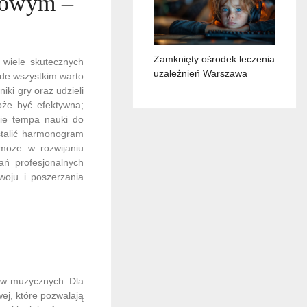
anowym –
Zamknięty ośrodek leczenia
 wiele skutecznych
uzależnień Warszawa
de wszystkim warto
ki gry oraz udzieli
oże być efektywna;
nie tempa nauki do
stalić harmonogram
omoże w rozwijaniu
ań profesjonalnych
oju i poszerzania
ków muzycznych. Dla
ej, które pozwalają