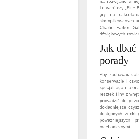
na rozwijanie umie
Leaves” czy „Blue 
gry na saksofon
skomplikowanych ut
Charlie Parker. S
dźwiękowych zawier
Jak dbać
porady
Aby zachować dobr
konserwację i czys
specjalnego materi
resztek śliny z wn
prowadzić do powst
dokładniejsze czy
dostępnych w skle
poważniejszych p
mechanicznymi.