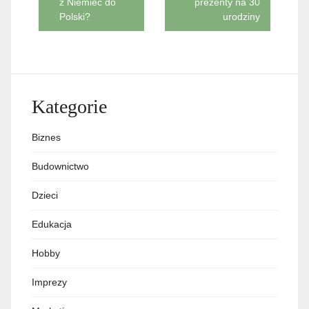
z Niemiec do
prezenty na 30
wpisu
Polski?
urodziny
Kategorie
Biznes
Budownictwo
Dzieci
Edukacja
Hobby
Imprezy