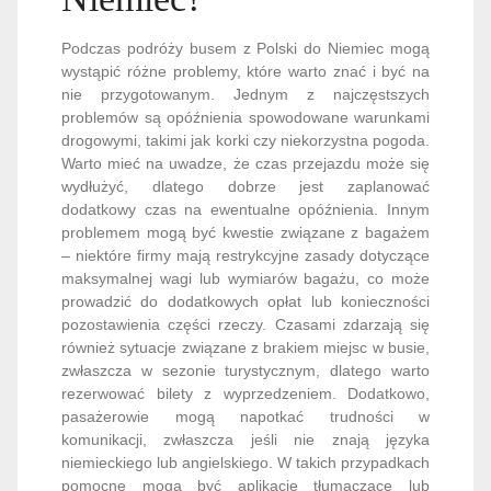
Podczas podróży busem z Polski do Niemiec mogą
wystąpić różne problemy, które warto znać i być na
nie przygotowanym. Jednym z najczęstszych
problemów są opóźnienia spowodowane warunkami
drogowymi, takimi jak korki czy niekorzystna pogoda.
Warto mieć na uwadze, że czas przejazdu może się
wydłużyć, dlatego dobrze jest zaplanować
dodatkowy czas na ewentualne opóźnienia. Innym
problemem mogą być kwestie związane z bagażem
– niektóre firmy mają restrykcyjne zasady dotyczące
maksymalnej wagi lub wymiarów bagażu, co może
prowadzić do dodatkowych opłat lub konieczności
pozostawienia części rzeczy. Czasami zdarzają się
również sytuacje związane z brakiem miejsc w busie,
zwłaszcza w sezonie turystycznym, dlatego warto
rezerwować bilety z wyprzedzeniem. Dodatkowo,
pasażerowie mogą napotkać trudności w
komunikacji, zwłaszcza jeśli nie znają języka
niemieckiego lub angielskiego. W takich przypadkach
pomocne mogą być aplikacje tłumaczące lub