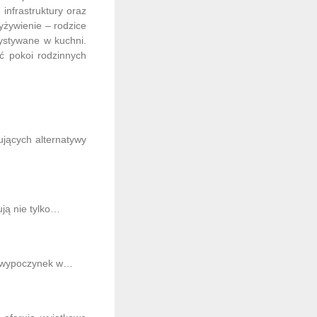
infrastruktury oraz
yżywienie – rodzice
zystywane w kuchni.
ć pokoi rodzinnych
ujących alternatywy
ują nie tylko…
na wypoczynek w…