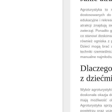
Agroturystyka to 
dostosowanych do 
edukacyjne i rekre
atrakcji znajdują 
zwierząt. Ponadto g
co stanowi doskonał
również ogniska z 
Dzieci mogą brać u
techniki rzemieślni
manualne najmłods
Dlaczego
z dziećm
Wybór agroturystyki
doskonała okazja d
mają możliwość ob
Agroturystyka sprz
powietrzu oraz ucz