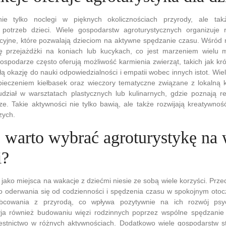
nie tylko noclegi w pięknych okolicznościach przyrody, ale tak
potrzeb dzieci. Wiele gospodarstw agroturystycznych organizuje 
acyjne, które pozwalają dzieciom na aktywne spędzanie czasu. Wśród 
się przejażdżki na koniach lub kucykach, co jest marzeniem wielu 
ospodarze często oferują możliwość karmienia zwierząt, takich jak król
ą okazję do nauki odpowiedzialności i empatii wobec innych istot. Wiel
pieczeniem kiełbasek oraz wieczory tematyczne związane z lokalną ku
dział w warsztatach plastycznych lub kulinarnych, gdzie poznają re
cze. Takie aktywności nie tylko bawią, ale także rozwijają kreatywnoś
zych.
 warto wybrać agroturystykę na 
i?
 jako miejsca na wakacje z dziećmi niesie ze sobą wiele korzyści. Prze
o oderwania się od codzienności i spędzenia czasu w spokojnym otocz
cowania z przyrodą, co wpływa pozytywnie na ich rozwój psych
yja również budowaniu więzi rodzinnych poprzez wspólne spędzani
estnictwo w różnych aktywnościach. Dodatkowo wiele gospodarstw st