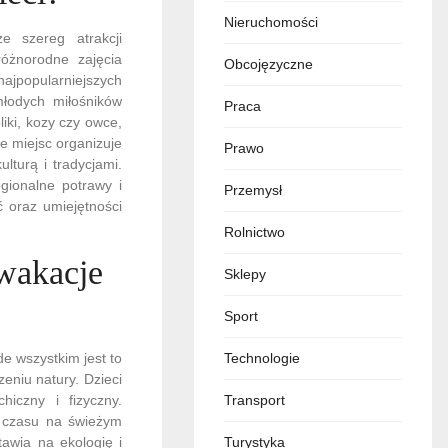
Nieruchomości
że szereg atrakcji
różnorodne zajęcia
Obcojęzyczne
najpopularniejszych
młodych miłośników
Praca
iki, kozy czy owce,
e miejsc organizuje
Prawo
lturą i tradycjami.
gionalne potrawy i
Przemysł
ć oraz umiejętności
Rolnictwo
wakacje
Sklepy
Sport
de wszystkim jest to
Technologie
eniu natury. Dzieci
iczny i fizyczny.
Transport
e czasu na świeżym
awia na ekologię i
Turystyka