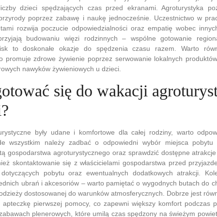
liczby dzieci spędzających czas przed ekranami. Agroturystyka p
przyrody poprzez zabawę i naukę jednocześnie. Uczestnictwo w prac
tami rozwija poczucie odpowiedzialności oraz empatię wobec innych
rzyjają budowaniu więzi rodzinnych – wspólne gotowanie region
nisk to doskonałe okazje do spędzenia czasu razem. Warto rów
to promuje zdrowe żywienie poprzez serwowanie lokalnych produktó
drowych nawyków żywieniowych u dzieci.
gotować się do wakacji agroturys
i?
rystyczne były udane i komfortowe dla całej rodziny, warto odpow
de wszystkim należy zadbać o odpowiedni wybór miejsca pobytu 
rtą gospodarstwa agroturystycznego oraz sprawdzić dostępne atrakcje
ież skontaktowanie się z właścicielami gospodarstwa przed przyjazd
 dotyczących pobytu oraz ewentualnych dodatkowych atrakcji. Kol
dnich ubrań i akcesoriów – warto pamiętać o wygodnych butach do ch
odzieży dostosowanej do warunków atmosferycznych. Dobrze jest równ
z apteczkę pierwszej pomocy, co zapewni większy komfort podczas p
 zabawach plenerowych, które umilą czas spędzony na świeżym powiet