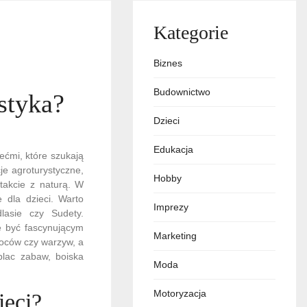
Kategorie
Biznes
Budownictwo
styka?
Dzieci
Edukacja
ećmi, które szukają
je agroturystyczne,
Hobby
takcie z naturą. W
e dla dzieci. Warto
Imprezy
lasie czy Sudety.
e być fascynującym
Marketing
woców czy warzyw, a
plac zabaw, boiska
Moda
Motoryzacja
ieci?