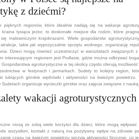
stykę z dziećmi?
le pięknych regionów, które idealnie nadają się na wakacje agrotur
 kraina tysiąca jezior, to doskonałe miejsce dla rodzin, które prag
się malowniczymi krajobrazami. Wiele gospodarstw agroturystyczn
atrakcje, takie jak wypożyczalnie sprzętu wodnego, organizację rejs
ia. Dzieci mogą również uczestniczyć w warsztatach związanych z 
ym interesującym regionem jest Podlasie, gdzie można odkrywać boga
h. Gospodarstwa agroturystyczne w tej okolicy często oferują możliwość
estnictwa w festynach i jarmarkach. Sudety to kolejny region, któ
in lubiących górskie wędrówki i aktywności na świeżym powietrzu.
 Sudetach organizuje wycieczki górskie oraz zajęcia związane z nauką 
zalety wakacji agroturystycznych
yczne niosą ze sobą wiele korzyści dla dzieci, które mogą wpływać 
de wszystkim, kontakt z naturą ma pozytywny wpływ na zdrowie psy
zanie czasu na świeżym powietrzu sprzyja aktywności fizycznej, co j