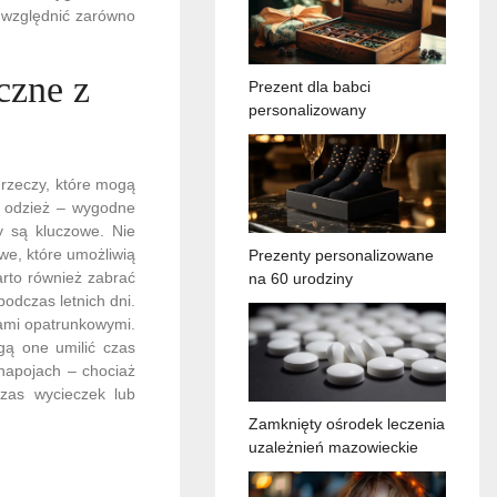
uwzględnić zarówno
czne z
Prezent dla babci
personalizowany
 rzeczy, które mogą
ą odzież – wygodne
y są kluczowe. Nie
we, które umożliwią
Prezenty personalizowane
rto również zabrać
na 60 urodziny
odczas letnich dni.
ami opatrunkowymi.
gą one umilić czas
napojach – chociaż
czas wycieczek lub
Zamknięty ośrodek leczenia
uzależnień mazowieckie