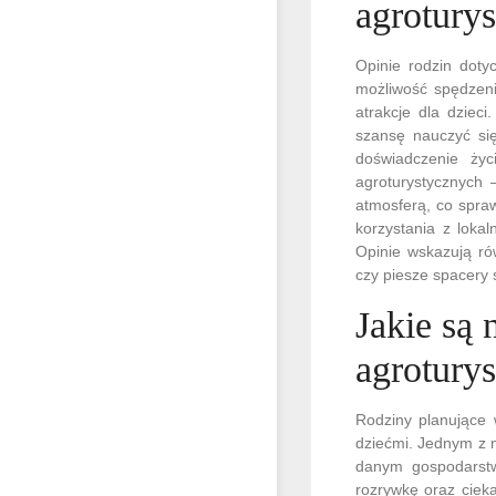
agrotury
Opinie rodzin doty
możliwość spędzeni
atrakcje dla dziec
szansę nauczyć się
doświadczenie ży
agroturystycznych 
atmosferą, co spraw
korzystania z lok
Opinie wskazują ró
czy piesze spacery s
Jakie są 
agroturys
Rodziny planujące 
dziećmi. Jednym z n
danym gospodarstw
rozrywkę oraz ciek