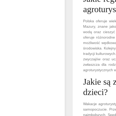
agrotury
Polska oferuje wie
Mazury, znane jako
wodą oraz cieszyć 
oferuje różnorodne 
możliwość wędkowan
środowiska. Kolejn
tradycji kulturowyc
zwyczajów oraz ucz
zwłaszcza dla rodz
agroturystycznych w
Jakie są 
dzieci?
Wakacje agroturyst
samopoczucie. Prze
najmłodszych. Spęd