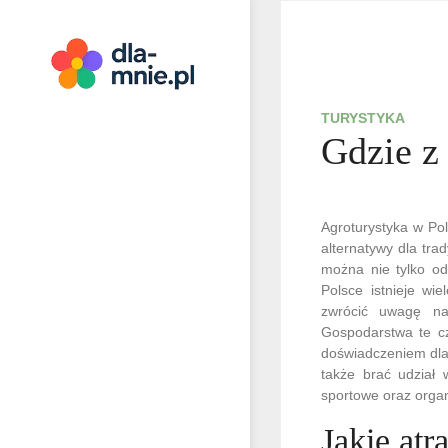
Skip
to
content
Dla mnie
TURYSTYKA
Gdzie z
Agroturystyka w Pol
alternatywy dla tr
można nie tylko od
Polsce istnieje wi
zwrócić uwagę na 
Gospodarstwa te cz
doświadczeniem dla
także brać udział 
sportowe oraz organ
Jakie atr