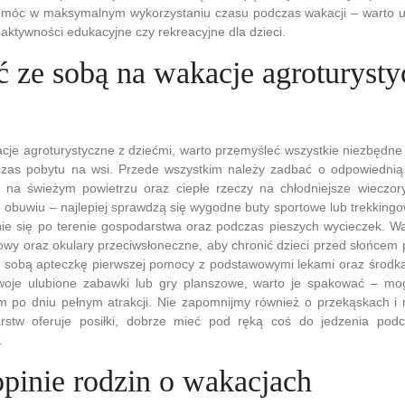
omóc w maksymalnym wykorzystaniu czasu podczas wakacji – warto 
i aktywności edukacyjne czy rekreacyjne dla dzieci.
ć ze sobą na wakacje agroturysty
cje agroturystyczne z dziećmi, warto przemyśleć wszystkie niezbędne
czas pobytu na wsi. Przede wszystkim należy zadbać o odpowiedni
na świeżym powietrzu oraz ciepłe rzeczy na chłodniejsze wieczor
obuwiu – najlepiej sprawdzą się wygodne buty sportowe lub trekkingo
e się po terenie gospodarstwa oraz podczas pieszych wycieczek. Wa
owy oraz okulary przeciwsłoneczne, aby chronić dzieci przed słońcem p
e sobą apteczkę pierwszej pomocy z podstawowymi lekami oraz środk
swoje ulubione zabawki lub gry planszowe, warto je spakować – mo
 po dniu pełnym atrakcji. Nie zapomnijmy również o przekąskach i 
rstw oferuje posiłki, dobrze mieć pod ręką coś do jedzenia pod
.
opinie rodzin o wakacjach