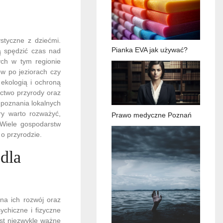
ystyczne z dziećmi.
Pianka EVA jak używać?
ną spędzić czas nad
ych w tym regionie
ów po jeziorach czy
ekologią i ochroną
ctwo przyrody oraz
 poznania lokalnych
ry warto rozważyć,
Prawo medyczne Poznań
 Wiele gospodarstw
o przyrodzie.
 dla
na ich rozwój oraz
chiczne i fizyczne
est niezwykle ważne