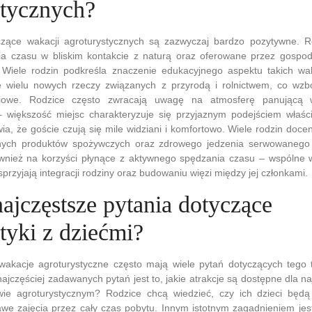
stycznych?
czące wakacji agroturystycznych są zazwyczaj bardzo pozytywne. R
a czasu w bliskim kontakcie z naturą oraz oferowane przez gospo
i. Wiele rodzin podkreśla znaczenie edukacyjnego aspektu takich wa
 wielu nowych rzeczy związanych z przyrodą i rolnictwem, co wzb
ciowe. Rodzice często zwracają uwagę na atmosferę panującą 
– większość miejsc charakteryzuje się przyjaznym podejściem właści
ia, że goście czują się mile widziani i komfortowo. Wiele rodzin doce
alnych produktów spożywczych oraz zdrowego jedzenia serwowanego
wnież na korzyści płynące z aktywnego spędzania czasu – wspólne 
przyjają integracji rodziny oraz budowaniu więzi między jej członkami.
najczęstsze pytania dotyczące
tyki z dziećmi?
wakacje agroturystyczne często mają wiele pytań dotyczących tego
ajczęściej zadawanych pytań jest to, jakie atrakcje są dostępne dla n
ie agroturystycznym? Rodzice chcą wiedzieć, czy ich dzieci będ
awe zajęcia przez cały czas pobytu. Innym istotnym zagadnieniem je