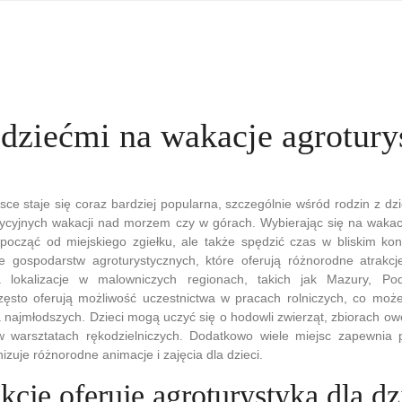
 dziećmi na wakacje agrotury
sce staje się coraz bardziej popularna, szczególnie wśród rodzin z dzi
adycyjnych wakacji nad morzem czy w górach. Wybierając się na wakac
począć od miejskiego zgiełku, ale także spędzić czas w bliskim kon
ele gospodarstw agroturystycznych, które oferują różnorodne atrakcj
lokalizacje w malowniczych regionach, takich jak Mazury, Pod
ęsto oferują możliwość uczestnictwa w pracach rolniczych, co moż
 najmłodszych. Dzieci mogą uczyć się o hodowli zwierząt, zbiorach o
w warsztatach rękodzielniczych. Dodatkowo wiele miejsc zapewnia 
izuje różnorodne animacje i zajęcia dla dzieci.
akcje oferuje agroturystyka dla dz