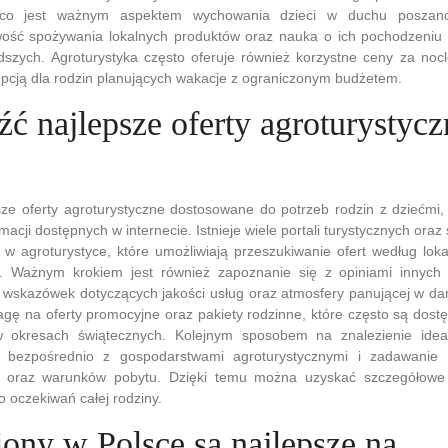
 co jest ważnym aspektem wychowania dzieci w duchu poszano
wość spożywania lokalnych produktów oraz nauka o ich pochodzeni
dszych. Agroturystyka często oferuje również korzystne ceny za nocle
 opcją dla rodzin planujących wakacje z ograniczonym budżetem.
źć najlepsze oferty agroturystycz
sze oferty agroturystyczne dostosowane do potrzeb rodzin z dziećmi,
macji dostępnych w internecie. Istnieje wiele portali turystycznych oraz
ę w agroturystyce, które umożliwiają przeszukiwanie ofert według lokal
i. Ważnym krokiem jest również zapoznanie się z opiniami innych
 wskazówek dotyczących jakości usług oraz atmosfery panującej w da
agę na oferty promocyjne oraz pakiety rodzinne, które często są do
w okresach świątecznych. Kolejnym sposobem na znalezienie idea
ę bezpośrednio z gospodarstwami agroturystycznymi i zadawanie 
i oraz warunków pobytu. Dzięki temu można uzyskać szczegółowe i
 oczekiwań całej rodziny.
iony w Polsce są najlepsze na