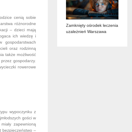
odzice cenią sobie
darstwa różnorodne
Zamknięty ośrodek leczenia
kacji – dzieci mają
uzależnień Warszawa
ogaca ich wiedzę i
w gospodarstwach
cieli oraz rodzinną
nia także możliwość
 przez gospodarzy.
wycieczki rowerowe
 typu wypoczynku z
ajmłodszych gości w
ą miały zapewnioną
st bezpieczeństwo –