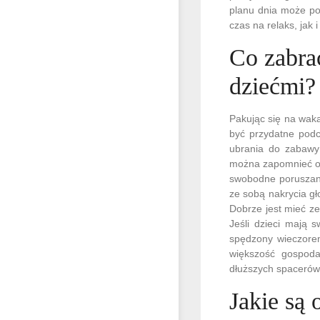
planu dnia może p
czas na relaks, jak 
Co zabra
dziećmi?
Pakując się na waka
być przydatne pod
ubrania do zabawy 
można zapomnieć o 
swobodne poruszani
ze sobą nakrycia gł
Dobrze jest mieć z
Jeśli dzieci mają 
spędzony wieczorem
większość gospoda
dłuższych spacerów
Jakie są 