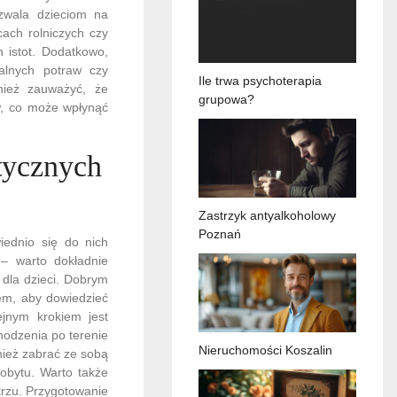
ozwala dzieciom na
ach rolniczych czy
 istot. Dodatkowo,
alnych potraw czy
Ile trwa psychoterapia
nież zauważyć, że
grupowa?
w, co może wpłynąć
tycznych
Zastrzyk antyalkoholowy
Poznań
iednio się do nich
– warto dokładnie
 dla dzieci. Dobrym
em, aby dowiedzieć
ejnym krokiem jest
odzenia po terenie
Nieruchomości Koszalin
ież zabrać ze sobą
obytu. Warto także
rzu. Przygotowanie