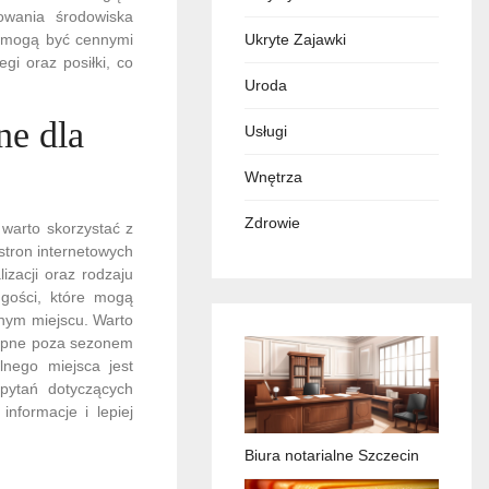
wania środowiska
u mogą być cennymi
Ukryte Zajawki
gi oraz posiłki, co
Uroda
ne dla
Usługi
Wnętrza
Zdrowie
 warto skorzystać z
 stron internetowych
izacji oraz rodzaju
 gości, które mogą
nym miejscu. Warto
stępne poza sezonem
lnego miejsca jest
pytań dotyczących
nformacje i lepiej
Biura notarialne Szczecin