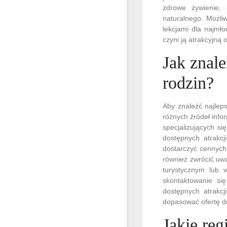
zdrowe żywienie,
naturalnego. Możli
lekcjami dla najmło
czyni ją atrakcyjną
Jak znale
rodzin?
Aby znaleźć najlep
różnych źródeł infor
specjalizujących si
dostępnych atrakcj
dostarczyć cennych
również zwrócić uw
turystycznym lub 
skontaktowanie si
dostępnych atrakcj
dopasować ofertę do
Jakie reg