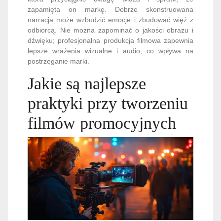
zapamięta on markę. Dobrze skonstruowana
narracja może wzbudzić emocje i zbudować więź z
odbiorcą. Nie można zapominać o jakości obrazu i
dźwięku; profesjonalna produkcja filmowa zapewnia
lepsze wrażenia wizualne i audio, co wpływa na
postrzeganie marki.
Jakie są najlepsze
praktyki przy tworzeniu
filmów promocyjnych