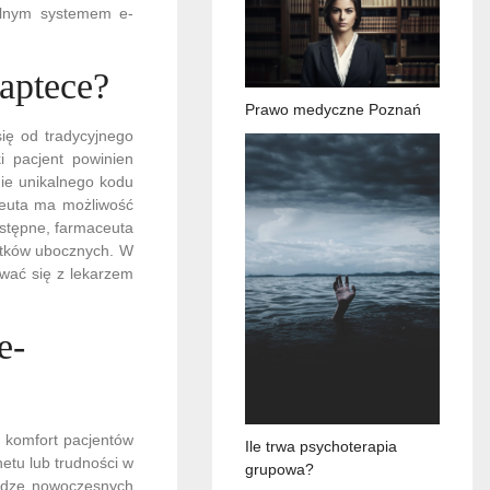
ralnym systemem e-
 aptece?
Prawo medyczne Poznań
się od tradycyjnego
 pacjent powinien
ie unikalnego kodu
ceuta ma możliwość
ostępne, farmaceuta
utków ubocznych. W
wać się z lekarzem
e-
 komfort pacjentów
Ile trwa psychoterapia
etu lub trudności w
grupowa?
łudze nowoczesnych