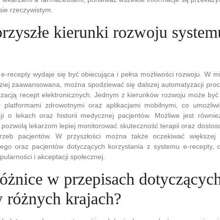
sie rzeczywistym.
przyszłe kierunki rozwoju system
e-recepty wydaje się być obiecująca i pełna możliwości rozwoju. W mi
rdziej zaawansowana, można spodziewać się dalszej automatyzacji pr
lizacją recept elektronicznych. Jednym z kierunków rozwoju może być
 platformami zdrowotnymi oraz aplikacjami mobilnymi, co umożliwi 
ji o lekach oraz historii medycznej pacjentów. Możliwe jest również
e pozwolą lekarzom lepiej monitorować skuteczność terapii oraz dosto
trzeb pacjentów. W przyszłości można także oczekiwać większej 
go oraz pacjentów dotyczących korzystania z systemu e-recepty, c
ularności i akceptacji społecznej.
różnice w przepisach dotyczących
w różnych krajach?