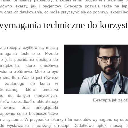
równo lekarzy, jak i pacjentów. E-recepta pozwala także na lep
 oraz ich dawkowania, co może przyczynić się do poprawy jakości lec
wymagania techniczne do korzyst
z e-recepty, użytkownicy muszą
magania techniczne. Przede
ne jest posiadanie dostępu do
rządzenia, które umożliwia
ystemu e-Zdrowie. Może to być
ub smartfon. Ważne jest również
ilu zaufanego lub konta w
tronicznej, które umożliwi
tępu do danych medycznych.
E-recepta jak zało
i również zadbać o aktualizację
mowania oraz przeglądarki
zapewnić sobie bezpieczeństwo
a z systemu. W przypadku lekarzy i farmaceutów wymagane są odpow
do wystawiania i realizacji e-recept. Dodatkowo apteki muszą