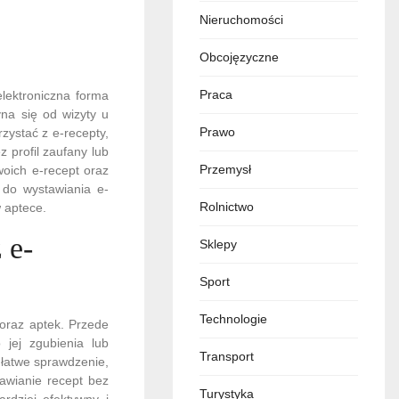
Nieruchomości
Obcojęzyczne
Praca
elektroniczna forma
yna się od wizyty u
Prawo
zystać z e-recepty,
 profil zaufany lub
Przemysł
oich e-recept oraz
a do wystawiania e-
Rolnictwo
 aptece.
 e-
Sklepy
Sport
Technologie
 oraz aptek. Przede
 jej zgubienia lub
Transport
 łatwe sprawdzenie,
tawianie recept bez
Turystyka
rdziej efektywny i