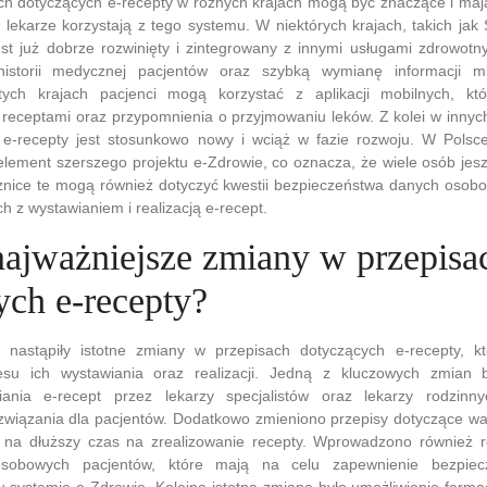
ch dotyczących e-recepty w różnych krajach mogą być znaczące i maj
z lekarze korzystają z tego systemu. W niektórych krajach, takich jak
est już dobrze rozwinięty i zintegrowany z innymi usługami zdrowot
istorii medycznej pacjentów oraz szybką wymianę informacji m
ych krajach pacjenci mogą korzystać z aplikacji mobilnych, któ
 receptami oraz przypomnienia o przyjmowaniu leków. Z kolei w innyc
 e-recepty jest stosunkowo nowy i wciąż w fazie rozwoju. W Polsce
lement szerszego projektu e-Zdrowie, co oznacza, że wiele osób jesz
żnice te mogą również dotyczyć kwestii bezpieczeństwa danych osobo
 z wystawianiem i realizacją e-recept.
 najważniejsze zmiany w przepisa
ych e-recepty?
 nastąpiły istotne zmiany w przepisach dotyczących e-recepty, k
esu ich wystawiania oraz realizacji. Jedną z kluczowych zmian 
iania e-recept przez lekarzy specjalistów oraz lekarzy rodzinn
związania dla pacjentów. Dodatkowo zmieniono przepisy dotyczące wa
na dłuższy czas na zrealizowanie recepty. Wprowadzono również r
sobowych pacjentów, które mają na celu zapewnienie bezpiecz
systemie e-Zdrowie. Kolejną istotną zmianą było umożliwienie farm