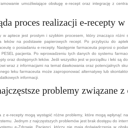
ramowanie umożliwiające obsługę e-recept oraz integrację z cent
da proces realizacji e-recepty w
ty w aptece jest prostym i szybkim procesem, który znacząco różni 
 leków na podstawie papierowych recept. Po przybyciu do apteki
ceutę o posiadaniu e-recepty. Następnie farmaceuta poprosi o podan
u PESEL pacjenta. Po wprowadzeniu tych danych do systemu farma
pty oraz dostępnych leków. Jeśli wszystko jest w porządku i leki są d
towi wraz z informacjami na temat dawkowania oraz potencjalnych sk
nego leku farmaceuta może zaproponować alternatywy lub skontakto
datkowych informacji.
najczęstsze problemy związane z 
a z e-recepty mogą wystąpić różne problemy, które mogą wpłynąć na
stemu. Jednym z najczęstszych problemów jest brak dostępu do intern
ystemu e-Zdrowie. Pacjenci, którzy nie mają doświadczenia w obs