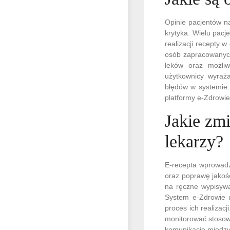
Opinie pacjentów n
krytyka. Wielu pacj
realizacji recepty 
osób zapracowanych 
leków oraz możliw
użytkownicy wyraż
błędów w systemie.
platformy e-Zdrowie
Jakie zm
lekarzy?
E-recepta wprowadz
oraz poprawę jakoś
na ręczne wypisywa
System e-Zdrowie u
proces ich realizac
monitorować stosowa
komunikację między