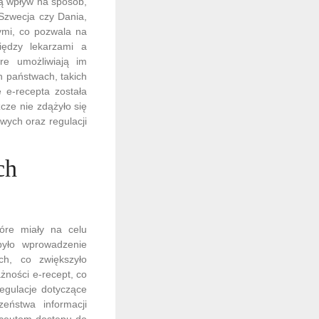
ą wpływ na sposób,
 Szwecja czy Dania,
nymi, co pozwala na
iędzy lekarzami a
re umożliwiają im
h państwach, takich
 e-recepta została
cze nie zdążyło się
wych oraz regulacji
ch
tóre miały na celu
było wprowadzenie
ych, co zwiększyło
żności e-recept, co
egulacje dotyczące
eństwa informacji
aceutom dostępu do