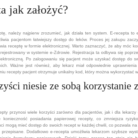
a jak założyć?
tę, należy najpierw zrozumieć, jak działa ten system. E-recepta to 
żliwia pacjentom łatwiejszy dostęp do leków. Proces jej zakupu zacz
awia receptę w formie elektronicznej. Warto zaznaczyć, że aby móc kor
rejestrowany w systemie e-Zdrowie. Rejestracja ta odbywa się poprzez
ektroniczną. Po zalogowaniu się pacjent może uzyskać dostęp do sw
arskich. Ważne jest również, aby lekarz miał odpowiednie uprawnieni
niu recepty pacjent otrzymuje unikalny kod, który można wykorzystać w
zyści niesie ze sobą korzystanie z
epty przynosi wiele korzyści zarówno dla pacjentów, jak i dla lekarzy
e konieczność posiadania papierowej recepty, co zmniejsza ryzyko
ci mogą mieć dostęp do swoich recept w każdej chwili, co pozwala na
 im przepisane. Dodatkowo e-recepta umożliwia lekarzom szybsze wys
niania formularzy papierowych. Dzięki temu proces ten staje się ba