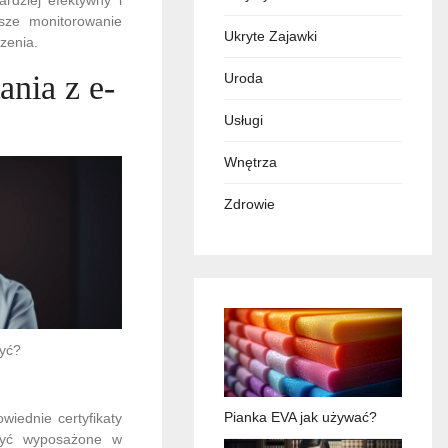
sze monitorowanie
Ukryte Zajawki
zenia.
ania z e-
Uroda
Usługi
Wnętrza
Zdrowie
żyć?
Pianka EVA jak używać?
iednie certyfikaty
 być wyposażone w