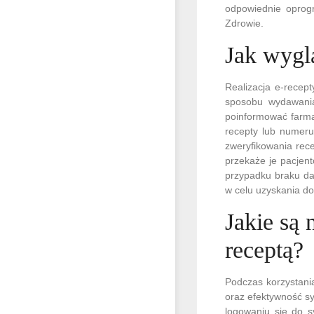
odpowiednie oprog
Zdrowie.
Jak wyglą
Realizacja e-recep
sposobu wydawania
poinformować farma
recepty lub numer
zweryfikowania rece
przekaże je pacjen
przypadku braku da
w celu uzyskania do
Jakie są 
receptą?
Podczas korzystani
oraz efektywność sy
logowaniu się do s