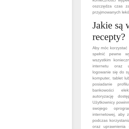
oszczędza czas za
przyjmowanych leków
Jakie są 
recepty?
Aby móc korzystać 
spełnić pewne wy
wszystkim koniecz
internetu oraz u
logowanie się do s
komputer, tablet l
posiadanie prof
bankowości elek
autoryzację dos
Użytkownicy powinn
swojego oprogra
internetowej, aby 
podczas korzystani
oraz uprawnienia 