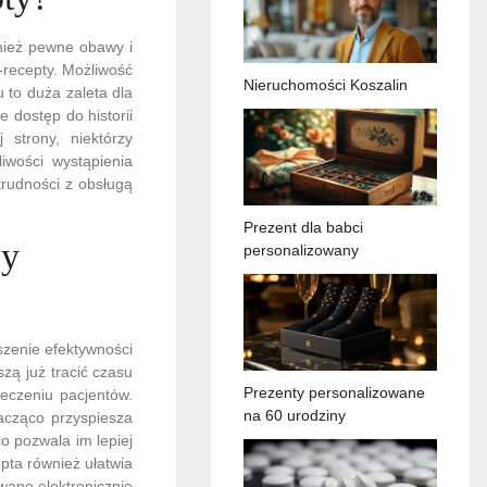
wnież pewne obawy i
-recepty. Możliwość
Nieruchomości Koszalin
 to duża zaleta dla
 dostęp do historii
strony, niektórzy
wości wystąpienia
trudności z obsługą
Prezent dla babci
cy
personalizowany
szenie efektywności
zą już tracić czasu
Prezenty personalizowane
leczeniu pacjentów.
na 60 urodziny
acząco przyspiesza
co pozwala im lepiej
pta również ułatwia
wane elektronicznie