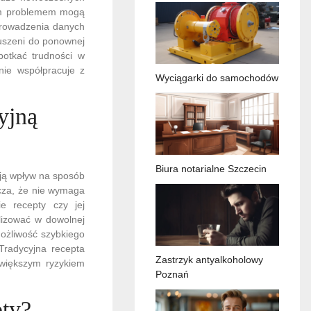
nym problemem mogą
prowadzenia danych
muszeni do ponownej
potkać trudności w
 nie współpracuje z
Wyciągarki do samochodów
yjną
Biura notarialne Szczecin
ają wpływ na sposób
acza, że nie wymaga
e recepty czy jej
lizować w dowolnej
możliwość szybkiego
Tradycyjna recepta
Zastrzyk antyalkoholowy
 większym ryzykiem
Poznań
pty?