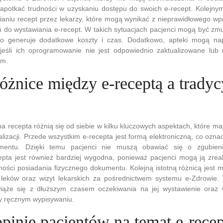
napotkać trudności w uzyskaniu dostępu do swoich e-recept. Kolej
ianiu recept przez lekarzy, które mogą wynikać z nieprawidłowego w
ń do wystawiania e-recept. W takich sytuacjach pacjenci mogą być z
 co generuje dodatkowe koszty i czas. Dodatkowo, apteki mogą na
t, jeśli ich oprogramowanie nie jest odpowiednio zaktualizowane lub
em.
różnice między e-receptą a tradyc
jna recepta różnią się od siebie w kilku kluczowych aspektach, które m
ealizacji. Przede wszystkim e-recepta jest formą elektroniczną, co ozn
mentu. Dzięki temu pacjenci nie muszą obawiać się o zgubieni
epta jest również bardziej wygodna, ponieważ pacjenci mogą ją zrea
ości posiadania fizycznego dokumentu. Kolejną istotną różnicą jest 
i leków oraz wizyt lekarskich za pośrednictwem systemu e-Zdrowie. 
wiąże się z dłuższym czasem oczekiwania na jej wystawienie oraz
zy ręcznym wypisywaniu.
opinie pacjentów na temat e-rece