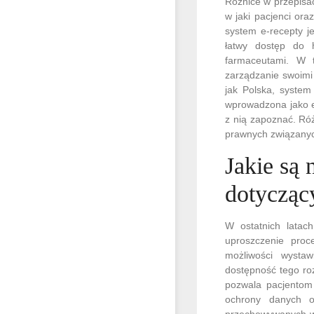
Różnice w przepisa
w jaki pacjenci ora
system e-recepty j
łatwy dostęp do h
farmaceutami. W t
zarządzanie swoimi
jak Polska, system
wprowadzona jako e
z nią zapoznać. Ró
prawnych związanych
Jakie są
dotycząc
W ostatnich latach
uproszczenie proc
możliwości wystaw
dostępność tego ro
pozwala pacjentom 
ochrony danych o
przechowywanych w 