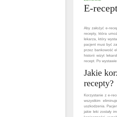
E-recept
Aby założyć e-recep
recepty, która umo
lekarza, który wyst
pacjent musi być za
przez bankowość el
historii wizyt lek
recept. Po wystawie
Jakie kor
recepty?
Korzystanie z e-rec
wszystkim eliminuj
uszkodzenia. Pacjen
jakie leki zostały
konieczności wypeł