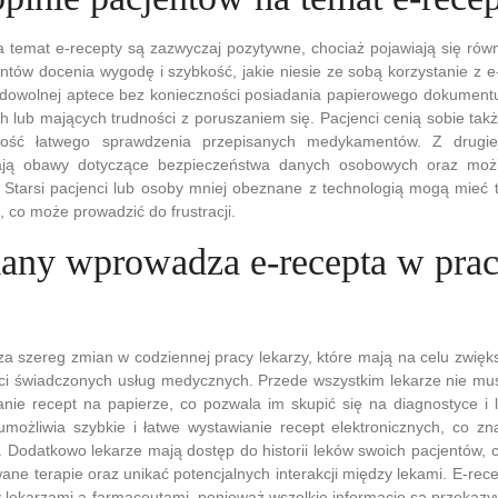
a temat e-recepty są zazwyczaj pozytywne, chociaż pojawiają się ró
entów docenia wygodę i szybkość, jakie niesie ze sobą korzystanie z e
w dowolnej aptece bez konieczności posiadania papierowego dokumentu
lub mających trudności z poruszaniem się. Pacjenci cenią sobie także
ość łatwego sprawdzenia przepisanych medykamentów. Z drugiej 
ają obawy dotyczące bezpieczeństwa danych osobowych oraz możli
 Starsi pacjenci lub osoby mniej obeznane z technologią mogą mieć 
, co może prowadzić do frustracji.
iany wprowadza e-recepta w pra
a szereg zmian w codziennej pracy lekarzy, które mają na celu zwięk
ci świadczonych usług medycznych. Przede wszystkim lekarze nie mus
nie recept na papierze, co pozwala im skupić się na diagnostyce i 
możliwia szybkie i łatwe wystawianie recept elektronicznych, co zn
ji. Dodatkowo lekarze mają dostęp do historii leków swoich pacjentów, 
ne terapie oraz unikać potencjalnych interakcji między lekami. E-rece
 lekarzami a farmaceutami, ponieważ wszelkie informacje są przekazy