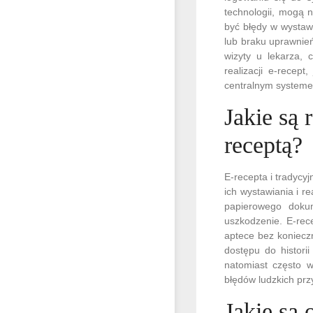
technologii, mogą 
być błędy w wystaw
lub braku uprawnie
wizyty u lekarza,
realizacji e-recep
centralnym system
Jakie są 
receptą?
E-recepta i tradycy
ich wystawiania i r
papierowego doku
uszkodzenie. E-rec
aptece bez konieczn
dostępu do histori
natomiast często 
błędów ludzkich pr
Jakie są 