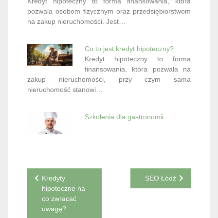
Kredyt hipoteczny to forma finansowania, która
pozwala osobom fizycznym oraz przedsiębiorstwom
na zakup nieruchomości. Jest…
Co to jest kredyt hipoteczny?
Kredyt hipoteczny to forma
finansowania, która pozwala na
zakup nieruchomości, przy czym sama
nieruchomość stanowi…
Szkolenia dla gastronomii
Nawigacja
Kredyty
SEO Łódź
hipoteczne na
wpisu
co zwracać
uwagę?