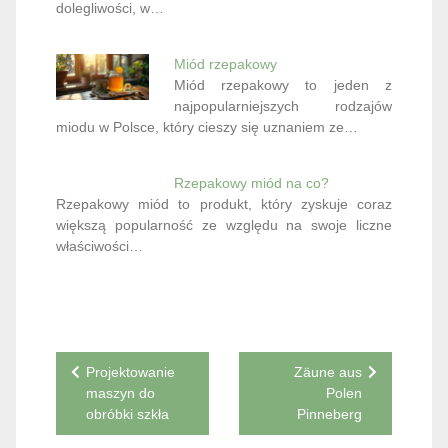
dolegliwości, w…
Miód rzepakowy
Miód rzepakowy to jeden z
najpopularniejszych rodzajów
miodu w Polsce, który cieszy się uznaniem ze…
Rzepakowy miód na co?
Rzepakowy miód to produkt, który zyskuje coraz
większą popularność ze względu na swoje liczne
właściwości…
Nawigacja
Projektowanie
Zäune aus
maszyn do
Polen
wpisu
obróbki szkła
Pinneberg