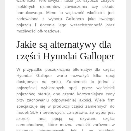
warunkach terenowych, takie jak szybsze zużycie
niektórych elementów zawieszenia czy układu
hamulcowego. Mimo to większość właścicieli jest
zadowolona z wyboru Gallopera jako swojego
pojazdu i docenia jego wszechstronność oraz
możliwości off-roadowe.
Jakie są alternatywy dla
części Hyundai Galloper
W przypadku poszukiwania alternatyw dla części
Hyundai Galloper warto rozważyć kilka opcji
dostępnych na rynku. Zamienniki to jedna z
najczęściej wybieranych opcji przez właścicieli
pojazdów; oferują one często korzystniejsze ceny
przy zachowaniu odpowiedniej jakości. Wiele firm
specjalizuje się w produkcji części zamiennych do
modeli SUV i terenowych, co sprawia, że wybór jest
szeroki. Inną opcją są używane części
samochodowe, które można znaleźć zarówno w
sklepach internetowych, jak i na giełdach