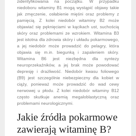
zidentyfikowania na początku. W przypadku
niedoboru witaminy B1 mogą wystąpić objawy takie
jak zmęczenie, osłabienie mięśni oraz problemy z
pamięcią. Z kolei niedobór witaminy B2 może
objawiać się pęknięciami w kącikach ust, suchością
skóry oraz problemami ze wzrokiem. Witamina B3
jest istotna dla zdrowia skóry i układu pokarmowego,
a jej niedobór może prowadzić do pelagry, która
objawia się m.in. biegunką i zapaleniem skóry.
Witamina B6 jest niezbędna dla syntezy
neuroprzekaźników, a jej brak może powodować
depresję i drażliwość. Niedobór kwasu foliowego
(B9) jest szczególnie niebezpieczny dla kobiet w
ciąży, ponieważ może prowadzić do wad cewy
nerwowej u płodu. Z kolei niedobór witaminy B12
często skutkuje anemią megaloblastyczną oraz
problemami neurologicznymi.
Jakie źródła pokarmowe
zawierają witaminę B?