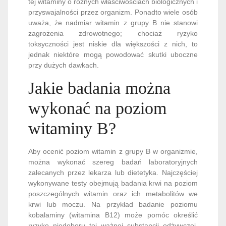
tej witaminy o różnych właściwościach biologicznych i
przyswajalności przez organizm. Ponadto wiele osób
uważa, że nadmiar witamin z grupy B nie stanowi
zagrożenia zdrowotnego; chociaż ryzyko
toksyczności jest niskie dla większości z nich, to
jednak niektóre mogą powodować skutki uboczne
przy dużych dawkach.
Jakie badania można
wykonać na poziom
witaminy B?
Aby ocenić poziom witamin z grupy B w organizmie,
można wykonać szereg badań laboratoryjnych
zalecanych przez lekarza lub dietetyka. Najczęściej
wykonywane testy obejmują badania krwi na poziom
poszczególnych witamin oraz ich metabolitów we
krwi lub moczu. Na przykład badanie poziomu
kobalaminy (witamina B12) może pomóc określić
ryzyko niedoboru tej ważnej substancji odżywczej,