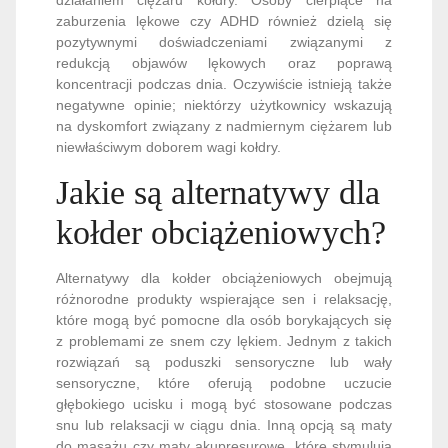
działaniem ciężaru kołdry. Osoby cierpiące na
zaburzenia lękowe czy ADHD również dzielą się
pozytywnymi doświadczeniami związanymi z
redukcją objawów lękowych oraz poprawą
koncentracji podczas dnia. Oczywiście istnieją także
negatywne opinie; niektórzy użytkownicy wskazują
na dyskomfort związany z nadmiernym ciężarem lub
niewłaściwym doborem wagi kołdry.
Jakie są alternatywy dla
kołder obciążeniowych?
Alternatywy dla kołder obciążeniowych obejmują
różnorodne produkty wspierające sen i relaksację,
które mogą być pomocne dla osób borykających się
z problemami ze snem czy lękiem. Jednym z takich
rozwiązań są poduszki sensoryczne lub wały
sensoryczne, które oferują podobne uczucie
głębokiego ucisku i mogą być stosowane podczas
snu lub relaksacji w ciągu dnia. Inną opcją są maty
do masażu czy maty akupresurowe, które stymulują