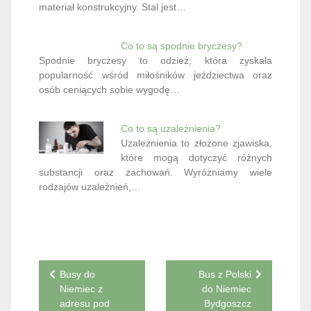
materiał konstrukcyjny. Stal jest…
Co to są spodnie bryczesy?
Spodnie bryczesy to odzież, która zyskała
popularność wśród miłośników jeździectwa oraz
osób ceniących sobie wygodę…
Co to są uzależnienia?
Uzależnienia to złożone zjawiska,
które mogą dotyczyć różnych
substancji oraz zachowań. Wyróżniamy wiele
rodzajów uzależnień,…
Nawigacja
Busy do
Bus z Polski
Niemiec z
do Niemiec
wpisu
adresu pod
Bydgoszcz