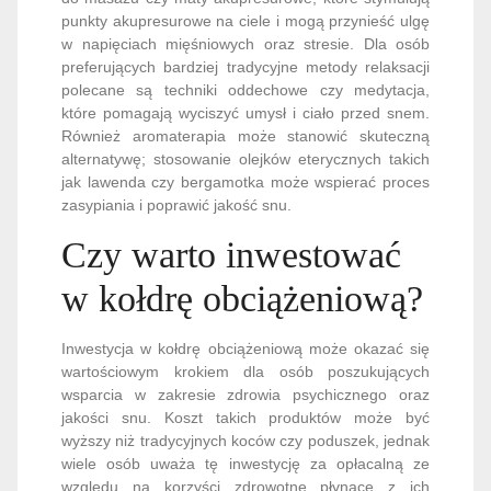
punkty akupresurowe na ciele i mogą przynieść ulgę
w napięciach mięśniowych oraz stresie. Dla osób
preferujących bardziej tradycyjne metody relaksacji
polecane są techniki oddechowe czy medytacja,
które pomagają wyciszyć umysł i ciało przed snem.
Również aromaterapia może stanowić skuteczną
alternatywę; stosowanie olejków eterycznych takich
jak lawenda czy bergamotka może wspierać proces
zasypiania i poprawić jakość snu.
Czy warto inwestować
w kołdrę obciążeniową?
Inwestycja w kołdrę obciążeniową może okazać się
wartościowym krokiem dla osób poszukujących
wsparcia w zakresie zdrowia psychicznego oraz
jakości snu. Koszt takich produktów może być
wyższy niż tradycyjnych koców czy poduszek, jednak
wiele osób uważa tę inwestycję za opłacalną ze
względu na korzyści zdrowotne płynące z ich