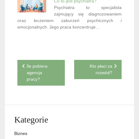
Co to jest psychiatra?
Psychiatra to specjalista
zajmujący się diagnozowaniem
oraz leczeniem zaburzeń psychicznych i
emocjonalnych. Jego praca koncentruje…
Nawigacja
Ile pobiera
Kto płaci za
agencja
rozwód?
wpisu
pracy?
Kategorie
Biznes