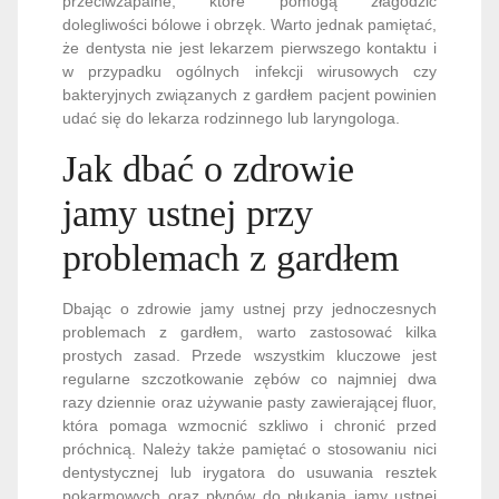
przeciwzapalne, które pomogą złagodzić
dolegliwości bólowe i obrzęk. Warto jednak pamiętać,
że dentysta nie jest lekarzem pierwszego kontaktu i
w przypadku ogólnych infekcji wirusowych czy
bakteryjnych związanych z gardłem pacjent powinien
udać się do lekarza rodzinnego lub laryngologa.
Jak dbać o zdrowie
jamy ustnej przy
problemach z gardłem
Dbając o zdrowie jamy ustnej przy jednoczesnych
problemach z gardłem, warto zastosować kilka
prostych zasad. Przede wszystkim kluczowe jest
regularne szczotkowanie zębów co najmniej dwa
razy dziennie oraz używanie pasty zawierającej fluor,
która pomaga wzmocnić szkliwo i chronić przed
próchnicą. Należy także pamiętać o stosowaniu nici
dentystycznej lub irygatora do usuwania resztek
pokarmowych oraz płynów do płukania jamy ustnej