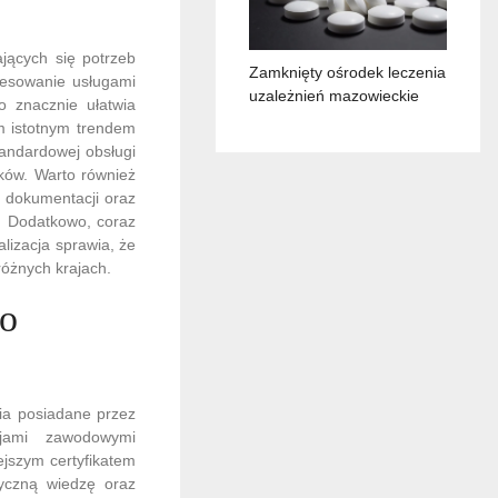
jących się potrzeb
Zamknięty ośrodek leczenia
resowanie usługami
uzależnień mazowieckie
o znacznie ułatwia
ym istotnym trendem
tandardowej obsługi
tków. Warto również
ę dokumentacji oraz
. Dodatkowo, coraz
lizacja sprawia, że
óżnych krajach.
ro
nia posiadane przez
cjami zawodowymi
ejszym certyfikatem
tyczną wiedzę oraz