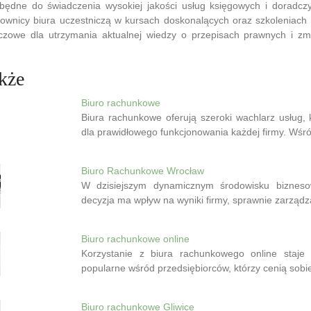
będne do świadczenia wysokiej jakości usług księgowych i doradcz
cownicy biura uczestniczą w kursach doskonalących oraz szkoleniach
luczowe dla utrzymania aktualnej wiedzy o przepisach prawnych i z
kże
Biuro rachunkowe
Biura rachunkowe oferują szeroki wachlarz usług,
dla prawidłowego funkcjonowania każdej firmy. Wś
Biuro Rachunkowe Wrocław
W dzisiejszym dynamicznym środowisku biznes
decyzja ma wpływ na wyniki firmy, sprawnie zarzą
Biuro rachunkowe online
Korzystanie z biura rachunkowego online staje 
popularne wśród przedsiębiorców, którzy cenią sob
Biuro rachunkowe Gliwice