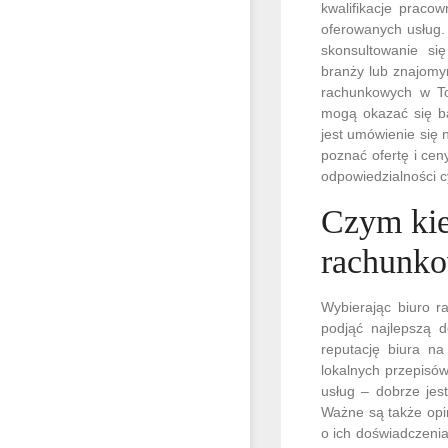
kwalifikacje praco
oferowanych usług.
skonsultowanie si
branży lub znajomym
rachunkowych w To
mogą okazać się b
jest umówienie się
poznać ofertę i cen
odpowiedzialności c
Czym kie
rachunko
Wybierając biuro r
podjąć najlepszą d
reputację biura n
lokalnych przepisó
usług – dobrze jes
Ważne są także opin
o ich doświadczenia