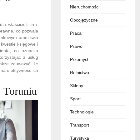
Nieruchomości
Obcojęzyczne
a właścicieli firm.
 prawne, co pozwala
Praca
hunkowym umożliwia
 kwestie księgowe i
Prawo
ienta, co oznacza
orzystając z usług
Przemysł
także zauważyć, że
 na efektywność ich
Rolnictwo
Sklepy
w Toruniu
Sport
Technologie
Transport
Turystyka