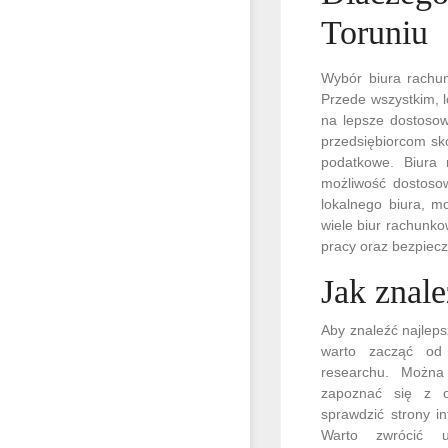
Toruniu
Wybór biura rachun
Przede wszystkim, l
na lepsze dostosow
przedsiębiorcom sk
podatkowe. Biura 
możliwość dostosow
lokalnego biura, m
wiele biur rachunko
pracy oraz bezpiecz
Jak znal
Aby znaleźć najlep
warto zacząć od 
researchu. Można
zapoznać się z o
sprawdzić strony i
Warto zwrócić 