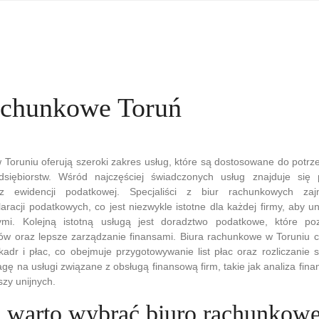
achunkowe Toruń
 Toruniu oferują szeroki zakres usług, które są dostosowane do potr
dsiębiorstw. Wśród najczęściej świadczonych usług znajduje się
z ewidencji podatkowej. Specjaliści z biur rachunkowych zaj
racji podatkowych, co jest niezwykle istotne dla każdej firmy, aby 
mi. Kolejną istotną usługą jest doradztwo podatkowe, które po
tów oraz lepsze zarządzanie finansami. Biura rachunkowe w Toruniu c
adr i płac, co obejmuje przygotowywanie list płac oraz rozliczanie
gę na usługi związane z obsługą finansową firm, takie jak analiza fi
zy unijnych.
 warto wybrać biuro rachunkow