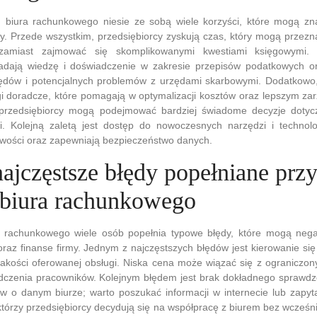
g biura rachunkowego niesie ze sobą wiele korzyści, które mogą z
y. Przede wszystkim, przedsiębiorcy zyskują czas, który mogą przezn
zamiast zajmować się skomplikowanymi kwestiami księgowymi. S
adają wiedzę i doświadczenie w zakresie przepisów podatkowych o
ędów i potencjalnych problemów z urzędami skarbowymi. Dodatkowo
gi doradcze, które pomagają w optymalizacji kosztów oraz lepszym za
 przedsiębiorcy mogą podejmować bardziej świadome decyzje dotycz
ci. Kolejną zaletą jest dostęp do nowoczesnych narzędzi i technolog
wości oraz zapewniają bezpieczeństwo danych.
najczęstsze błędy popełniane prz
biura rachunkowego
a rachunkowego wiele osób popełnia typowe błędy, które mogą neg
raz finanse firmy. Jednym z najczęstszych błędów jest kierowanie się
jakości oferowanej obsługi. Niska cena może wiązać się z ograniczo
dczenia pracowników. Kolejnym błędem jest brak dokładnego sprawdze
tów o danym biurze; warto poszukać informacji w internecie lub zapy
tórzy przedsiębiorcy decydują się na współpracę z biurem bez wcześni