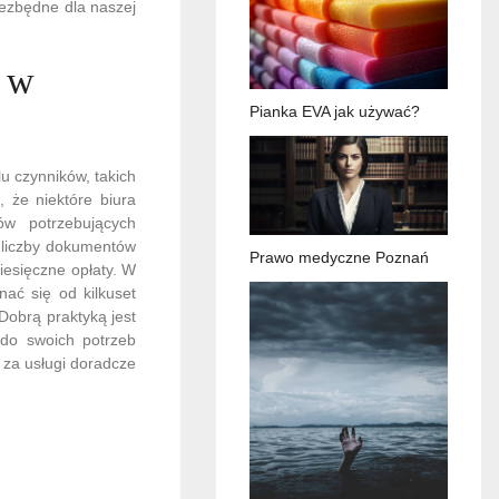
iezbędne dla naszej
o w
Pianka EVA jak używać?
u czynników, takich
, że niektóre biura
ów potrzebujących
 liczby dokumentów
Prawo medyczne Poznań
iesięczne opłaty. W
ać się od kilkuset
Dobrą praktyką jest
 do swoich potrzeb
 za usługi doradcze