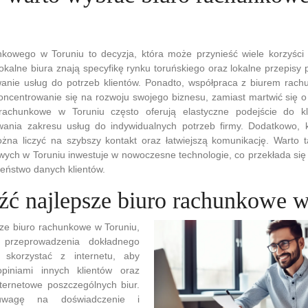
kowego w Toruniu to decyzja, która może przynieść wiele korzyści dl
okalne biura znają specyfikę rynku toruńskiego oraz lokalne przepisy
anie usług do potrzeb klientów. Ponadto, współpraca z biurem rac
oncentrowanie się na rozwoju swojego biznesu, zamiast martwić się o
rachunkowe w Toruniu często oferują elastyczne podejście do kl
ania zakresu usług do indywidualnych potrzeb firmy. Dodatkowo, k
ożna liczyć na szybszy kontakt oraz łatwiejszą komunikację. Warto 
wych w Toruniu inwestuje w nowoczesne technologie, co przekłada się
eństwo danych klientów.
eźć najlepsze biuro rachunkowe 
sze biuro rachunkowe w Toruniu,
przeprowadzenia dokładnego
 skorzystać z internetu, aby
piniami innych klientów oraz
nternetowe poszczególnych biur.
uwagę na doświadczenie i