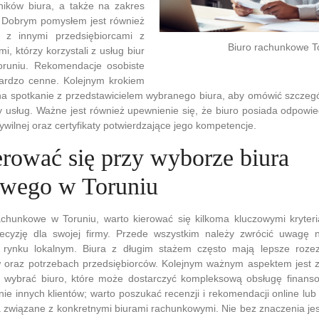
wników biura, a także na zakres
 Dobrym pomysłem jest również
ę z innymi przedsiębiorcami z
Biuro rachunkowe T
i, którzy korzystali z usług biur
runiu. Rekomendacje osobiste
ardzo cenne. Kolejnym krokiem
 na spotkanie z przedstawicielem wybranego biura, aby omówić szczeg
y usług. Ważne jest również upewnienie się, że biuro posiada odpowi
ywilnej oraz certyfikaty potwierdzające jego kompetencje.
rować się przy wyborze biura
wego w Toruniu
achunkowe w Toruniu, warto kierować się kilkoma kluczowymi kryter
ecyzję dla swojej firmy. Przede wszystkim należy zwrócić uwagę 
a rynku lokalnym. Biura z długim stażem często mają lepsze roze
w oraz potrzebach przedsiębiorców. Kolejnym ważnym aspektem jest 
t wybrać biuro, które może dostarczyć kompleksową obsługę finans
ie innych klientów; warto poszukać recenzji i rekomendacji online lu
 związane z konkretnymi biurami rachunkowymi. Nie bez znaczenia jes