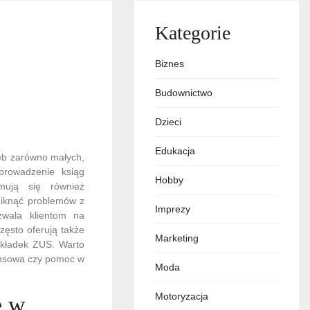
Kategorie
Biznes
Budownictwo
Dzieci
Edukacja
zeb zarówno małych,
 prowadzenie ksiąg
Hobby
mują się również
uniknąć problemów z
Imprezy
zwala klientom na
zęsto oferują także
Marketing
 składek ZUS. Warto
nansowa czy pomoc w
Moda
Motoryzacja
e w