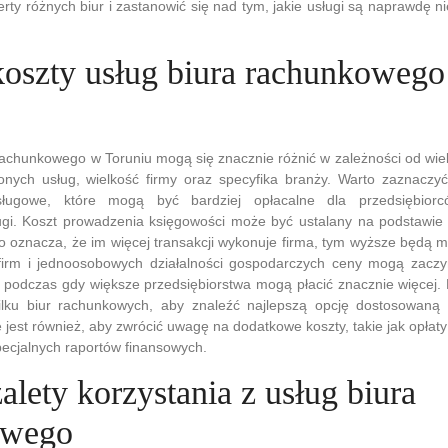
rty różnych biur i zastanowić się nad tym, jakie usługi są naprawdę n
 koszty usług biura rachunkoweg
rachunkowego w Toruniu mogą się znacznie różnić w zależności od wiel
onych usług, wielkość firmy oraz specyfika branży. Warto zaznaczyć
sługowe, które mogą być bardziej opłacalne dla przedsiębiorc
gi. Koszt prowadzenia księgowości może być ustalany na podstawie
o oznacza, że im więcej transakcji wykonuje firma, tym wyższe będą m
irm i jednoosobowych działalności gospodarczych ceny mogą zaczyn
, podczas gdy większe przedsiębiorstwa mogą płacić znacznie więcej. 
ilku biur rachunkowych, aby znaleźć najlepszą opcję dostosowaną
jest również, aby zwrócić uwagę na dodatkowe koszty, takie jak opłaty
ecjalnych raportów finansowych.
zalety korzystania z usług biura
owego