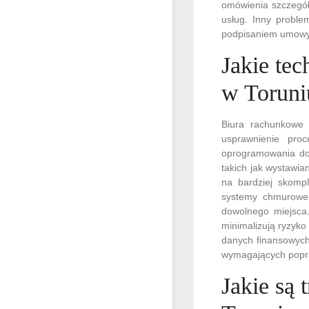
omówienia szczegół
usług. Inny proble
podpisaniem umowy d
Jakie te
w Toruni
Biura rachunkowe 
usprawnienie pro
oprogramowania do 
takich jak wystawia
na bardziej skomp
systemy chmurowe,
dowolnego miejsca.
minimalizują ryzyko
danych finansowych
wymagających popr
Jakie są