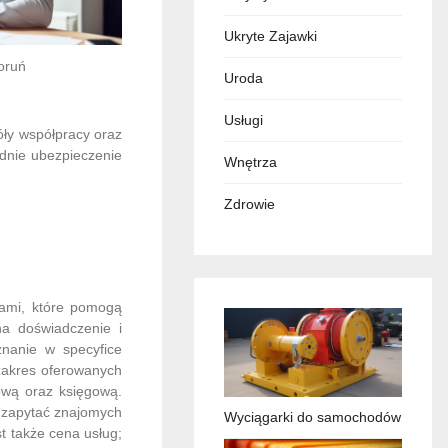
Ukryte Zajawki
oruń
Uroda
Usługi
óły współpracy oraz
ednie ubezpieczenie
Wnętrza
Zdrowie
iami, które pomogą
na doświadczenie i
znanie w specyfice
zakres oferowanych
ową oraz księgową.
b zapytać znajomych
Wyciągarki do samochodów
t także cena usług;