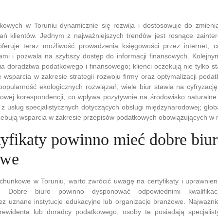
kowych w Toruniu dynamicznie się rozwija i dostosowuje do zmienia
ań klientów. Jednym z najważniejszych trendów jest rosnące zainte
 oferuje teraz możliwość prowadzenia księgowości przez internet, c
tami i pozwala na szybszy dostęp do informacji finansowych. Kolejn
ia doradztwa podatkowego i finansowego; klienci oczekują nie tylko s
e wsparcia w zakresie strategii rozwoju firmy oraz optymalizacji poda
opularność ekologicznych rozwiązań; wiele biur stawia na cyfryzacj
rowej korespondencji, co wpływa pozytywnie na środowisko naturalne
a z usług specjalistycznych dotyczących obsługi międzynarodowej; globa
zebują wsparcia w zakresie przepisów podatkowych obowiązujących w r
tyfikaty powinno mieć dobre biu
owe
achunkowe w Toruniu, warto zwrócić uwagę na certyfikaty i uprawnie
w. Dobre biuro powinno dysponować odpowiednimi kwalifika
ez uznane instytucje edukacyjne lub organizacje branżowe. Najważni
o rewidenta lub doradcy podatkowego; osoby te posiadają specjalis