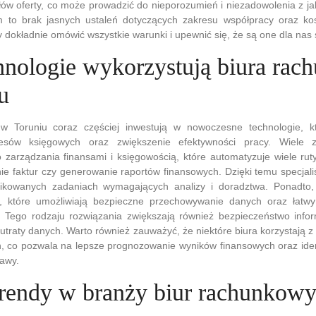
ów oferty, co może prowadzić do nieporozumień i niezadowolenia z j
m to brak jasnych ustaleń dotyczących zakresu współpracy oraz ko
okładnie omówić wszystkie warunki i upewnić się, że są one dla nas 
chnologie wykorzystują biura ra
u
w Toruniu coraz częściej inwestują w nowoczesne technologie, k
cesów księgowych oraz zwiększenie efektywności pracy. Wiele 
zarządzania finansami i księgowością, które automatyzuje wiele rut
nie faktur czy generowanie raportów finansowych. Dzięki temu specjali
likowanych zadaniach wymagających analizy i doradztwa. Ponadto,
 które umożliwiają bezpieczne przechowywanie danych oraz łatwy
 Tego rodzaju rozwiązania zwiększają również bezpieczeństwo inform
 utraty danych. Warto również zauważyć, że niektóre biura korzystają z
, co pozwala na lepsze prognozowanie wyników finansowych oraz iden
awy.
 trendy w branży biur rachunkow