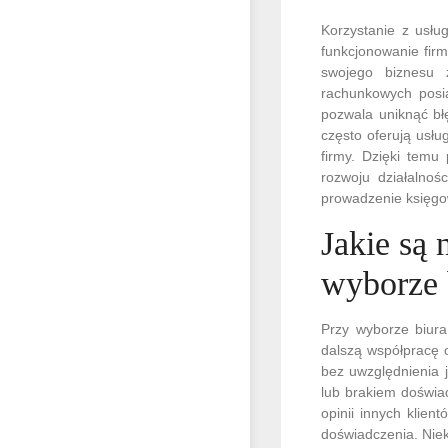
Korzystanie z usłu
funkcjonowanie firm
swojego biznesu 
rachunkowych posi
pozwala uniknąć bł
często oferują usłu
firmy. Dzięki temu
rozwoju działalnoś
prowadzenie księgo
Jakie są 
wyborze 
Przy wyborze biur
dalszą współpracę o
bez uwzględnienia 
lub brakiem doświa
opinii innych klien
doświadczenia. Niek