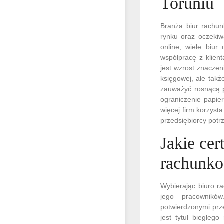
Toruniu
Branża biur rachun
rynku oraz oczekiw
online; wiele biur
współpracę z klien
jest wzrost znaczen
księgowej, ale takż
zauważyć rosnącą p
ograniczenie papie
więcej firm korzyst
przedsiębiorcy potr
Jakie cer
rachunk
Wybierając biuro r
jego pracownikó
potwierdzonymi prz
jest tytuł biegłeg