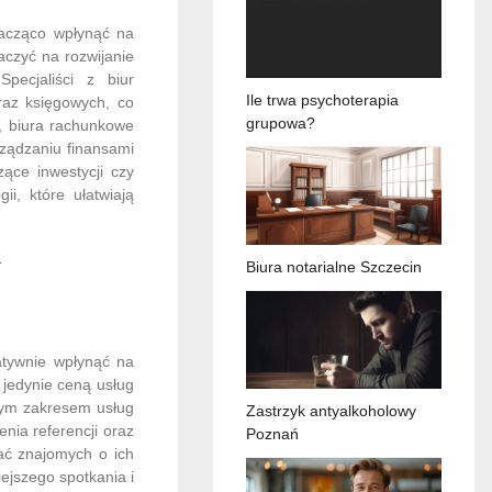
nacząco wpłynąć na
aczyć na rozwijanie
pecjaliści z biur
Ile trwa psychoterapia
raz księgowych, co
grupowa?
, biura rachunkowe
rządzaniu finansami
ące inwestycji czy
ii, które ułatwiają
y
Biura notarialne Szczecin
atywnie wpłynąć na
 jedynie ceną usług
nym zakresem usług
Zastrzyk antyalkoholowy
nia referencji oraz
Poznań
tać znajomych o ich
ejszego spotkania i