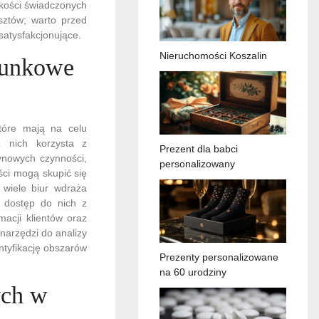
akości świadczonych
sztów; warto przed
satysfakcjonujące.
Nieruchomości Koszalin
chunkowe
tóre mają na celu
z nich korzysta z
Prezent dla babci
ynowych czynności,
personalizowany
ści mogą skupić się
 wiele biur wdraża
 dostęp do nich z
acji klientów oraz
 narzędzi do analizy
tyfikację obszarów
Prezenty personalizowane
na 60 urodziny
ych w