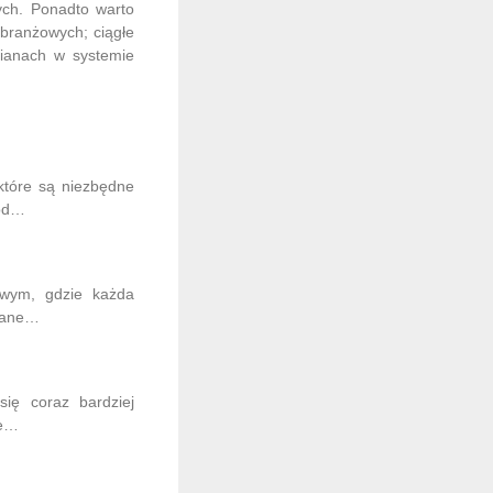
ych. Ponadto warto
 branżowych; ciągłe
mianach w systemie
 które są niezbędne
ród…
owym, gdzie każda
dzane…
się coraz bardziej
ie…