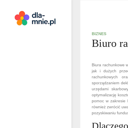
Skip
to
content
Dla mnie
BIZNES
Biuro r
Biura rachunkowe w
jak i dużych prze
rachunkowych ora
sporządzaniem dekla
urzędami skarbowy
optymalizację kosz
pomoc w zakresie k
również zwrócić uwa
pozyskiwaniu fundus
Dlaczego