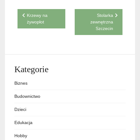
Nawigacja
Krzewy na
Stolarka
żywopłot
zewnętrzna
wpisu
Szczecin
Kategorie
Biznes
Budownictwo
Dzieci
Edukacja
Hobby