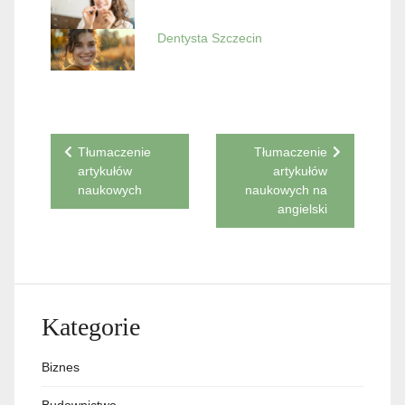
Dentysta Szczecin
Nawigacja
Tłumaczenie
Tłumaczenie
artykułów
artykułów
wpisu
naukowych
naukowych na
angielski
Kategorie
Biznes
Budownictwo