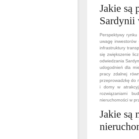
Jakie są
Sardynii
Perspektywy rynku 
uwagę inwestorów o
infrastruktury tra
się zwiększenie li
odwiedzania Sardyni
udogodnień dla mie
pracy zdalnej rów
przeprowadzkę do mi
i domy w atrakcyj
rozwiązaniami b
nieruchomości w prz
Jakie są
nierucho