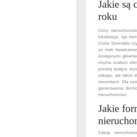
Jakie są
roku
Ceny nieruchomośc
lokalizacja, typ ni
Costa Smeralda czy
za metr kwadratowy
dostępnymi głównie
można znaleźć ofer
poniżej tysiąca eu
zakupu, ale także 
remontami. Dla osó
generowania doch
nieruchomości.
Jakie for
nierucho
Zakup nieruchomo