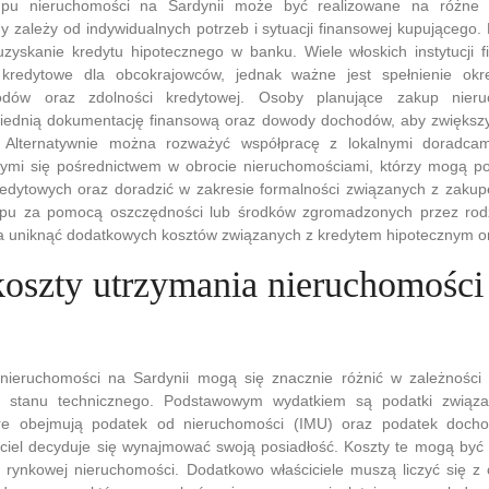
upu nieruchomości na Sardynii może być realizowane na różne
 zależy od indywidualnych potrzeb i sytuacji finansowej kupującego.
uzyskanie kredytu hipotecznego w banku. Wiele włoskich instytucji 
 kredytowe dla obcokrajowców, jednak ważne jest spełnienie ok
odów oraz zdolności kredytowej. Osoby planujące zakup nieru
iednią dokumentację finansową oraz dowody dochodów, aby zwiększ
. Alternatywnie można rozważyć współpracę z lokalnymi doradcam
ymi się pośrednictwem w obrocie nieruchomościami, którzy mogą p
kredytowych oraz doradzić w zakresie formalności związanych z zakup
pu za pomocą oszczędności lub środków zgromadzonych przez rodzi
a uniknąć dodatkowych kosztów związanych z kredytem hipotecznym o
 koszty utrzymania nieruchomości
nieruchomości na Sardynii mogą się znacznie różnić w zależności od
o stanu technicznego. Podstawowym wydatkiem są podatki związ
óre obejmują podatek od nieruchomości (IMU) oraz podatek doc
ciciel decyduje się wynajmować swoją posiadłość. Koszty te mogą być
i rynkowej nieruchomości. Dodatkowo właściciele muszą liczyć się z