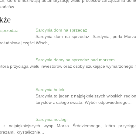
ch, które umożliwiają automatyzację wielu procesów zarządzania dom
zkańców.
kże
Sardynia dom na sprzedaż
Sardynia dom na sprzedaż: Sardynia, perła Morz
ołudniowej części Włoch,…
Sardynia domy na sprzedaż nad morzem
 która przyciąga wielu inwestorów oraz osoby szukające wymarzonego 
Sardynia hotele
Sardynia to jeden z najpiękniejszych włoskich regio
turystów z całego świata. Wybór odpowiedniego…
Sardynia noclegi
a z najpiękniejszych wysp Morza Śródziemnego, która przyciąg
razami, krystalicznie…