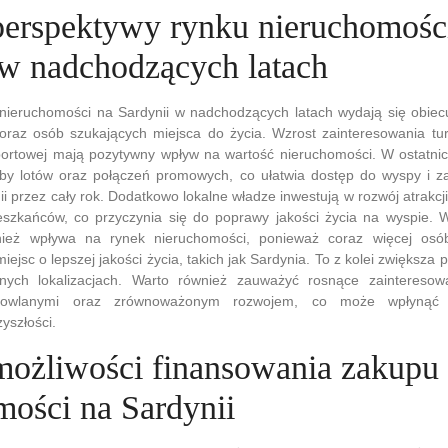
 perspektywy rynku nieruchomośc
 w nadchodzących latach
nieruchomości na Sardynii w nadchodzących latach wydają się obiecu
raz osób szukających miejsca do życia. Wzrost zainteresowania tur
nsportowej mają pozytywny wpływ na wartość nieruchomości. W ostatni
czby lotów oraz połączeń promowych, co ułatwia dostęp do wyspy i z
i przez cały rok. Dodatkowo lokalne władze inwestują w rozwój atrakcji
szkańców, co przyczynia się do poprawy jakości życia na wyspie. W
nież wpływa na rynek nieruchomości, ponieważ coraz więcej osó
ejsc o lepszej jakości życia, takich jak Sardynia. To z kolei zwiększa
nych lokalizacjach. Warto również zauważyć rosnące zainteresow
udowlanymi oraz zrównoważonym rozwojem, co może wpłynąć 
yszłości.
 możliwości finansowania zakupu
mości na Sardynii