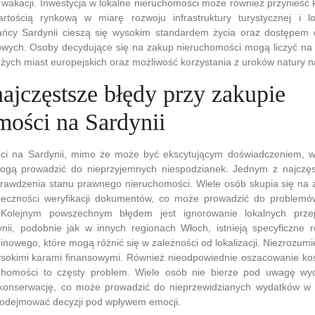
 wakacji. Inwestycja w lokalne nieruchomości może również przynieść 
rtością rynkową w miarę rozwoju infrastruktury turystycznej i lo
cy Sardynii cieszą się wysokim standardem życia oraz dostępem do
towych. Osoby decydujące się na zakup nieruchomości mogą liczyć na 
ych miast europejskich oraz możliwość korzystania z uroków natury n
najczęstsze błędy przy zakupie
mości na Sardynii
ci na Sardynii, mimo że może być ekscytującym doświadczeniem, w
ogą prowadzić do nieprzyjemnych niespodzianek. Jednym z najczęs
rawdzenia stanu prawnego nieruchomości. Wiele osób skupia się na at
ieczności weryfikacji dokumentów, co może prowadzić do problemó
 Kolejnym powszechnym błędem jest ignorowanie lokalnych prze
ii, podobnie jak w innych regionach Włoch, istnieją specyficzne r
nowego, które mogą różnić się w zależności od lokalizacji. Niezrozumi
okimi karami finansowymi. Również nieodpowiednie oszacowanie ko
chomości to częsty problem. Wiele osób nie bierze pod uwagę wy
konserwację, co może prowadzić do nieprzewidzianych wydatków w 
 podejmować decyzji pod wpływem emocji.