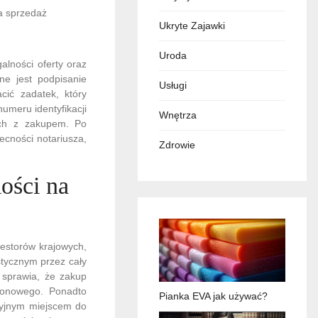
a sprzedaż
Ukryte Zajawki
Uroda
alności oferty oraz
ne jest podpisanie
Usługi
cić zadatek, który
umeru identyfikacji
Wnętrza
nych z zakupem. Po
ecności notariusza,
Zdrowie
ości na
westorów krajowych,
stycznym przez cały
 sprawia, że zakup
onowego. Ponadto
Pianka EVA jak używać?
kcyjnym miejscem do