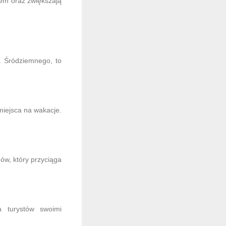
em oraz zwiększają
a Śródziemnego, to
miejsca na wakacje.
nów, który przyciąga
a turystów swoimi