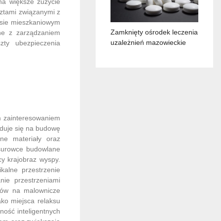
na większe zużycie
sztami związanymi z
eksie mieszkaniowym
Zamknięty ośrodek leczenia
ne z zarządzaniem
uzależnień mazowieckie
zty ubezpieczenia
e
m zainteresowaniem
duje się na budowę
ne materiały oraz
 surowce budowlane
y krajobraz wyspy.
kalne przestrzenie
nie przestrzeniami
oków na malownicze
ako miejsca relaksu
ność inteligentnych