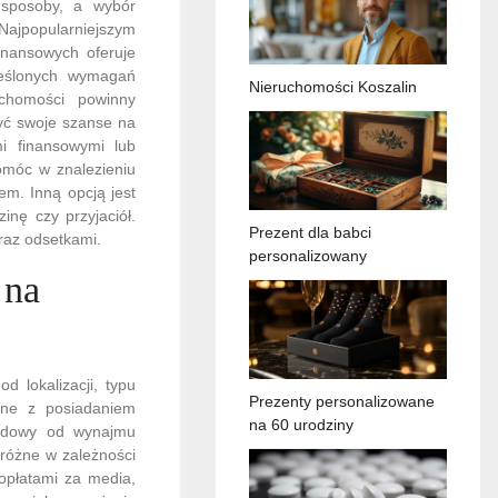
 sposoby, a wybór
 Najpopularniejszym
finansowych oferuje
reślonych wymagań
Nieruchomości Koszalin
chomości powinny
yć swoje szanse na
i finansowymi lub
omóc w znalezieniu
em. Inną opcją jest
nę czy przyjaciół.
Prezent dla babci
raz odsetkami.
personalizowany
 na
 lokalizacji, typu
Prezenty personalizowane
ane z posiadaniem
na 60 urodziny
hodowy od wynajmu
 różne w zależności
 opłatami za media,