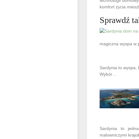
technologii domowy
komfort życia mies
Sprawdź ta
magiczna wyspa w p
Sardynia to wyspa,
Wybór…
Sardynia to jedn
malowniczymi krajob