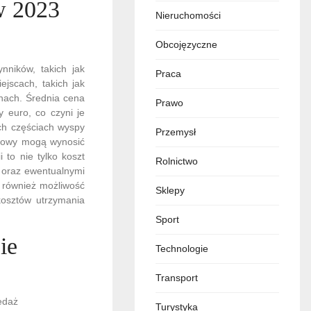
w 2023
Nieruchomości
Obcojęzyczne
nników, takich jak
Praca
ejscach, takich jak
nach. Średnia cena
Prawo
y euro, co czyni je
ych częściach wyspy
Przemysł
atowy mogą wynosić
 to nie tylko koszt
Rolnictwo
 oraz ewentualnymi
 również możliwość
Sklepy
osztów utrzymania
Sport
ie
Technologie
Transport
Turystyka