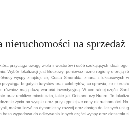
a nieruchomości na sprzedaż
która przyciąga uwagę wielu inwestorów i osób szukających idealnego
nie. Wybór lokalizacji jest kluczowy, ponieważ różne regiony oferują r
ółnocy wyspy znajduje się Costa Smeralda, znana z luksusowych wil
e przyciąga bogatych turystów oraz celebrytów, co sprawia, że nierucho
ale również mają dużą wartość inwestycyjną. W centralnej części Sar
te oraz urokliwe miasteczka, takie jak Oristano czy Nuoro. Te lokaliza
czenie życia na wyspie oraz przystępniejsze ceny nieruchomości. Na 
rdynii, można liczyć na dynamiczny rozwój oraz dostęp do licznych usług i
ła baza wypadowa do odkrywania innych części wyspy oraz cieszenia się