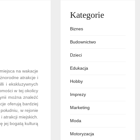
Kategorie
Biznes
Budownictwo
Dzieci
Edukacja
 miejsca na wakacje
óżnorodne atrakcje i
Hobby
li i ekskluzywnych
mości w tej okolicy
Imprezy
dynii można znaleźć
cje oferują bardziej
Marketing
południu, w rejonie
 atrakcji miejskich.
Moda
 jej bogatą kulturą
Motoryzacja