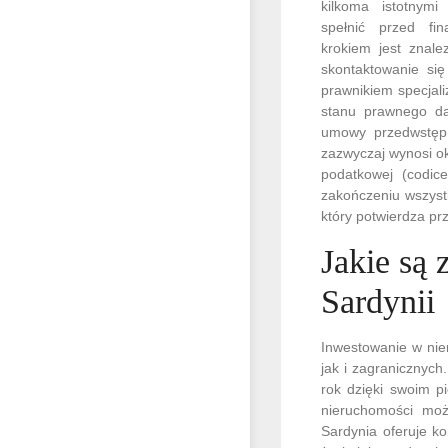
kilkoma istotnymi
spełnić przed fina
krokiem jest znale
skontaktowanie si
prawnikiem specjal
stanu prawnego dan
umowy przedwstępne
zazwyczaj wynosi ok
podatkowej (codice
zakończeniu wszyst
który potwierdza pr
Jakie są
Sardynii
Inwestowanie w nie
jak i zagranicznyc
rok dzięki swoim p
nieruchomości mo
Sardynia oferuje k