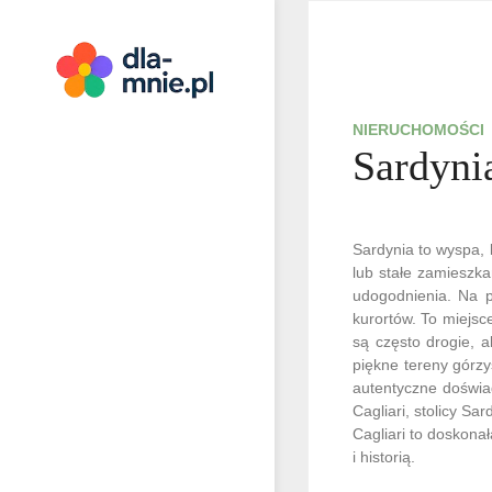
Skip
to
content
Dla mnie
NIERUCHOMOŚCI
Sardyni
Sardynia to wyspa, 
lub stałe zamieszka
udogodnienia. Na p
kurortów. To miejsc
są często drogie, 
piękne tereny górzys
autentyczne doświad
Cagliari, stolicy Sa
Cagliari to doskona
i historią.