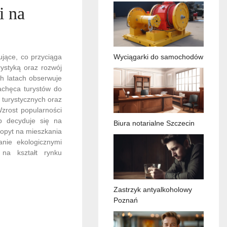
i na
jące, co przyciąga
Wyciągarki do samochodów
ystyką oraz rozwój
ch latach obserwuje
achęca turystów do
 turystycznych oraz
zrost popularności
b decyduje się na
Biura notarialne Szczecin
 popyt na mieszkania
anie ekologicznymi
na kształt rynku
Zastrzyk antyalkoholowy
Poznań