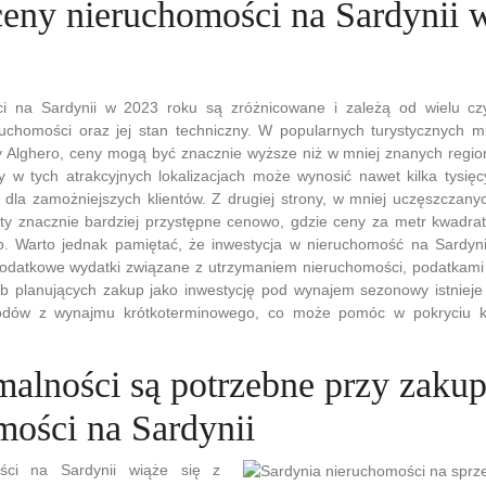
 ceny nieruchomości na Sardynii 
i na Sardynii w 2023 roku są zróżnicowane i zależą od wielu czy
eruchomości oraz jej stan techniczny. W popularnych turystycznych mi
 Alghero, ceny mogą być znacznie wyższe niż w mniej znanych regio
 w tych atrakcyjnych lokalizacjach może wynosić nawet kilka tysięc
 dla zamożniejszych klientów. Z drugiej strony, w mniej uczęszczan
ty znacznie bardziej przystępne cenowo, gdzie ceny za metr kwadr
ro. Warto jednak pamiętać, że inwestycja w nieruchomość na Sardynii
dodatkowe wydatki związane z utrzymaniem nieruchomości, podatkami
b planujących zakup jako inwestycję pod wynajem sezonowy istnieje
odów z wynajmu krótkoterminowego, co może pomóc w pokryciu k
malności są potrzebne przy zakup
mości na Sardynii
ści na Sardynii wiąże się z