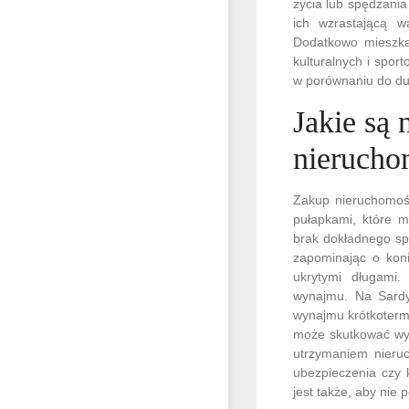
życia lub spędzania
ich wzrastającą wa
Dodatkowo mieszkań
kulturalnych i spor
w porównaniu do duż
Jakie są 
nierucho
Zakup nieruchomoś
pułapkami, które m
brak dokładnego sp
zapominając o kon
ukrytymi długami.
wynajmu. Na Sardyn
wynajmu krótkotermi
może skutkować wys
utrzymaniem nieru
ubezpieczenia czy 
jest także, aby nie