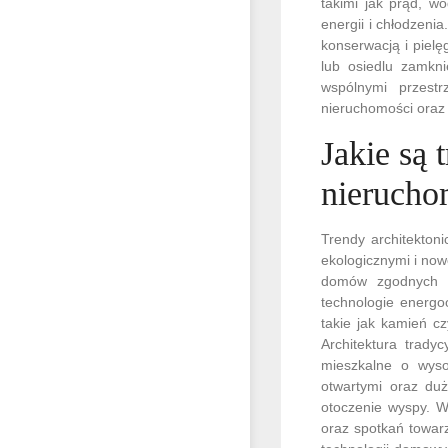
takimi jak prąd, w
energii i chłodzen
konserwacją i piel
lub osiedlu zamkn
wspólnymi przest
nieruchomości oraz
Jakie są 
nierucho
Trendy architekton
ekologicznymi i no
domów zgodnych z
technologie energo
takie jak kamień c
Architektura trady
mieszkalne o wysok
otwartymi oraz du
otoczenie wyspy. W 
oraz spotkań towar