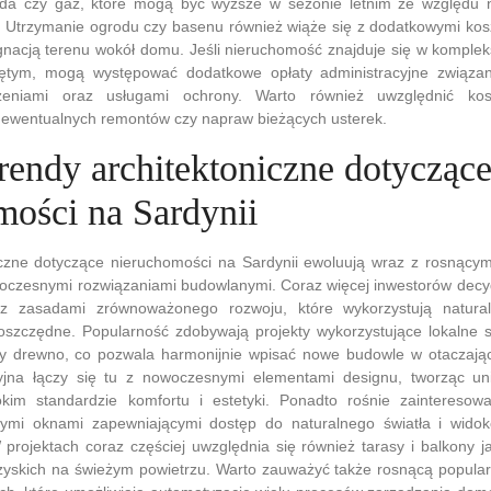
oda czy gaz, które mogą być wyższe w sezonie letnim ze względu 
ia. Utrzymanie ogrodu czy basenu również wiąże się z dodatkowymi ko
ęgnacją terenu wokół domu. Jeśli nieruchomość znajduje się w kompl
iętym, mogą występować dodatkowe opłaty administracyjne związa
rzeniami oraz usługami ochrony. Warto również uwzględnić kos
 ewentualnych remontów czy napraw bieżących usterek.
trendy architektoniczne dotycząc
mości na Sardynii
iczne dotyczące nieruchomości na Sardynii ewoluują wraz z rosnący
woczesnymi rozwiązaniami budowlanymi. Coraz więcej inwestorów decy
 zasadami zrównoważonego rozwoju, które wykorzystują natural
oszczędne. Popularność zdobywają projekty wykorzystujące lokalne
zy drewno, co pozwala harmonijnie wpisać nowe budowle w otaczając
cyjna łączy się tu z nowoczesnymi elementami designu, tworząc uni
im standardzie komfortu i estetyki. Ponadto rośnie zainteresowa
żymi oknami zapewniającymi dostęp do naturalnego światła i wid
projektach coraz częściej uwzględnia się również tarasy i balkony j
zyskich na świeżym powietrzu. Warto zauważyć także rosnącą popular