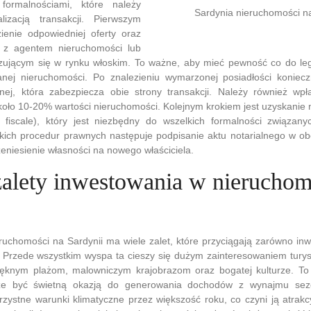
 formalnościami, które należy
Sardynia nieruchomości n
lizacją transakcji. Pierwszym
zienie odpowiedniej oferty oraz
ę z agentem nieruchomości lub
izującym się w rynku włoskim. To ważne, aby mieć pewność co do leg
ej nieruchomości. Po znalezieniu wymarzonej posiadłości koniecz
j, która zabezpiecza obie strony transakcji. Należy również wpła
oło 10-20% wartości nieruchomości. Kolejnym krokiem jest uzyskanie n
 fiscale), który jest niezbędny do wszelkich formalności związa
kich procedur prawnych następuje podpisanie aktu notarialnego w ob
zeniesienie własności na nowego właściciela.
 zalety inwestowania w nieruchom
ruchomości na Sardynii ma wiele zalet, które przyciągają zarówno in
h. Przede wszystkim wyspa ta cieszy się dużym zainteresowaniem tury
ięknym plażom, malowniczym krajobrazom oraz bogatej kulturze. To
że być świetną okazją do generowania dochodów z wynajmu sez
orzystne warunki klimatyczne przez większość roku, co czyni ją atra