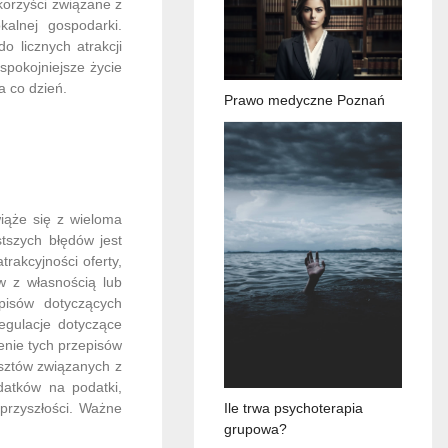
korzyści związane z
kalnej gospodarki.
 licznych atrakcji
spokojniejsze życie
a co dzień.
Prawo medyczne Poznań
iąże się z wieloma
tszych błędów jest
rakcyjności oferty,
w z własnością lub
pisów dotyczących
egulacje dotyczące
enie tych przepisów
sztów związanych z
datków na podatki,
przyszłości. Ważne
Ile trwa psychoterapia
grupowa?