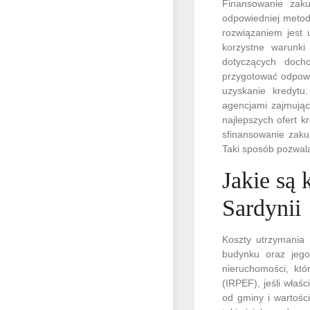
Finansowanie zak
odpowiedniej metody
rozwiązaniem jest 
korzystne warunki
dotyczących doch
przygotować odpow
uzyskanie kredytu
agencjami zajmując
najlepszych ofert 
sfinansowanie zaku
Taki sposób pozwal
Jakie są
Sardynii
Koszty utrzymania 
budynku oraz jeg
nieruchomości, kt
(IRPEF), jeśli właś
od gminy i wartośc