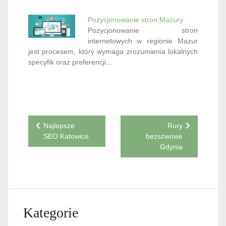
Pozycjonowanie stron Mazury
Pozycjonowanie stron
internetowych w regionie Mazur
jest procesem, który wymaga zrozumienia lokalnych
specyfik oraz preferencji…
Nawigacja
Najlepsze
Rury
SEO Katowice
bezszwowe
wpisu
Gdynia
Kategorie