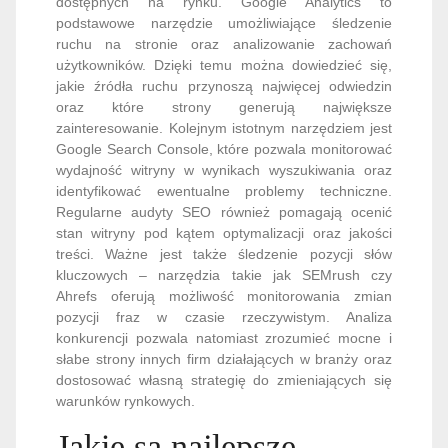
dostępnych na rynku. Google Analytics to
podstawowe narzędzie umożliwiające śledzenie
ruchu na stronie oraz analizowanie zachowań
użytkowników. Dzięki temu można dowiedzieć się,
jakie źródła ruchu przynoszą najwięcej odwiedzin
oraz które strony generują największe
zainteresowanie. Kolejnym istotnym narzędziem jest
Google Search Console, które pozwala monitorować
wydajność witryny w wynikach wyszukiwania oraz
identyfikować ewentualne problemy techniczne.
Regularne audyty SEO również pomagają ocenić
stan witryny pod kątem optymalizacji oraz jakości
treści. Ważne jest także śledzenie pozycji słów
kluczowych – narzędzia takie jak SEMrush czy
Ahrefs oferują możliwość monitorowania zmian
pozycji fraz w czasie rzeczywistym. Analiza
konkurencji pozwala natomiast zrozumieć mocne i
słabe strony innych firm działających w branży oraz
dostosować własną strategię do zmieniających się
warunków rynkowych.
Jakie są najlepsze