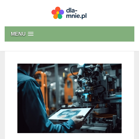
Skip
to
content
Dla mnie
MENU