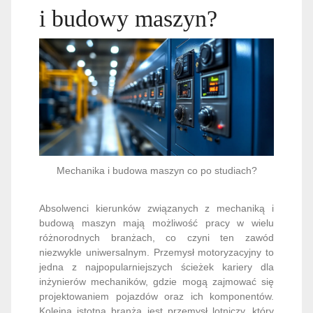
i budowy maszyn?
Mechanika i budowa maszyn co po studiach?
Absolwenci kierunków związanych z mechaniką i
budową maszyn mają możliwość pracy w wielu
różnorodnych branżach, co czyni ten zawód
niezwykle uniwersalnym. Przemysł motoryzacyjny to
jedna z najpopularniejszych ścieżek kariery dla
inżynierów mechaników, gdzie mogą zajmować się
projektowaniem pojazdów oraz ich komponentów.
Kolejną istotną branżą jest przemysł lotniczy, który