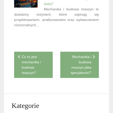
dalej?
Mechanika i budowa maszyn to
dziedziny inżynierii, które zajmują się
projektowaniem, analizowaniem oraz wytwarzaniem
różnorodnych…
Nawigacja
Co to jest
Mechanika i
mechanika i
budowa
wpisu
budowa
maszyn jaka
maszyn?
specjalność?
Kategorie