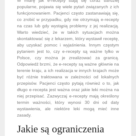
W miarę jak e-recepty stają się coraz bardziej
popularne, pojawia się wiele pytań związanych z ich
funkcjonowaniem. Pacjenci często zastanawiają się,
co zrobić w przypadku, gdy nie otrzymają e-recepty
na czas lub gdy wystąpią problemy z jej realizacją.
Warto wiedzieć, że w takich sytuacjach można
skontaktować się z lekarzem, który wystawił receptę,
aby uzyskać pomoc i wyjaśnienia. Innym częstym
pytaniem jest to, czy e-recepty są ważne tylko w
Polsce, czy można je zrealizować za granicą.
Odpowiedź brzmi, że e-recepty są ważne głównie na
terenie kraju, a ich realizacja w innych krajach może
być różnie traktowana w zależności od lokalnych
przepisów. Pacjenci często pytają również o to, jak
długo e-recepta jest ważna oraz jakie leki można na
niej przepisać. Zazwyczaj e-recepty mają określony
termin ważności, który wynosi 30 dni od daty
wystawienia, ale niektóre leki mogą mieć inne
zasady.
Jakie są ograniczenia