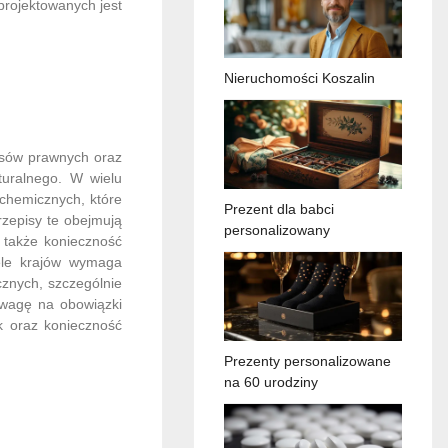
projektowanych jest
Nieruchomości Koszalin
isów prawnych oraz
turalnego. W wielu
 chemicznych, które
Prezent dla babci
rzepisy te obejmują
personalizowany
a także konieczność
ele krajów wymaga
cznych, szczególnie
uwagę na obowiązki
k oraz konieczność
Prezenty personalizowane
na 60 urodziny