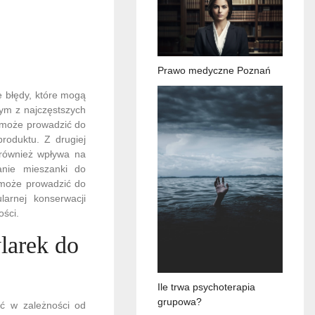
Prawo medyczne Poznań
e błędy, które mogą
nym z najczęstszych
 może prowadzić do
produktu. Z drugiej
 również wpływa na
anie mieszanki do
 może prowadzić do
arnej konserwacji
ści.
ylarek do
Ile trwa psychoterapia
grupowa?
ić w zależności od