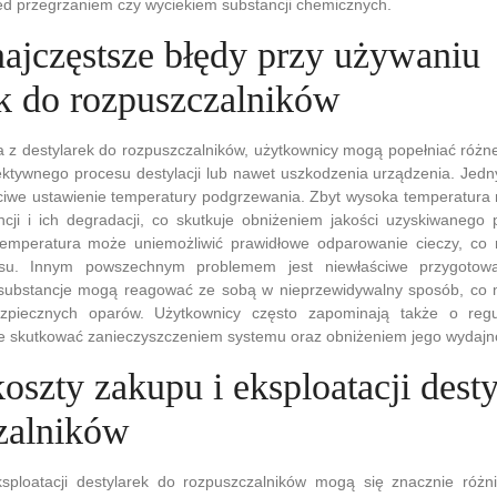
ed przegrzaniem czy wyciekiem substancji chemicznych.
najczęstsze błędy przy używaniu
ek do rozpuszczalników
a z destylarek do rozpuszczalników, użytkownicy mogą popełniać różn
ektywnego procesu destylacji lub nawet uszkodzenia urządzenia. Jed
ściwe ustawienie temperatury podgrzewania. Zbyt wysoka temperatura
ncji i ich degradacji, co skutkuje obniżeniem jakości uzyskiwanego 
 temperatura może uniemożliwić prawidłowe odparowanie cieczy, co
esu. Innym powszechnym problemem jest niewłaściwe przygotow
re substancje mogą reagować ze sobą w nieprzewidywalny sposób, co
zpiecznych oparów. Użytkownicy często zapominają także o regul
e skutkować zanieczyszczeniem systemu oraz obniżeniem jego wydajno
koszty zakupu i eksploatacji dest
zalników
sploatacji destylarek do rozpuszczalników mogą się znacznie różn