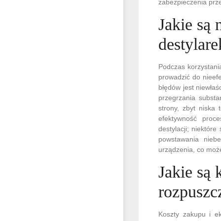
zabezpieczenia prz
Jakie są 
destylar
Podczas korzystani
prowadzić do nieef
błędów jest niewła
przegrzania substa
strony, zbyt niska
efektywność proc
destylacji; niektó
powstawania niebe
urządzenia, co moż
Jakie są 
rozpuszc
Koszty zakupu i ek