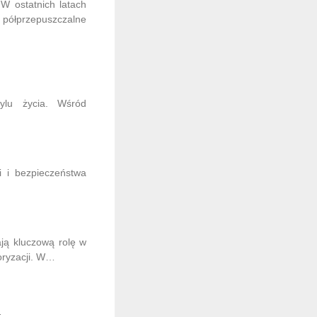
 W ostatnich latach
 półprzepuszczalne
ylu życia. Wśród
i i bezpieczeństwa
ą kluczową rolę w
oryzacji. W…
…