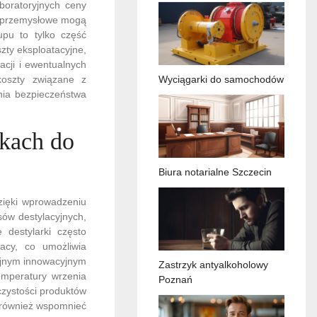
boratoryjnych ceny
ia przemysłowe mogą
upu to tylko część
zty eksploatacyjne,
acji i ewentualnych
oszty związane z
Wyciągarki do samochodów
nia bezpieczeństwa
rkach do
Biura notarialne Szczecin
zięki wprowadzeniu
ów destylacyjnych,
 destylarki często
acy, co umożliwia
lejnym innowacyjnym
Zastrzyk antyalkoholowy
emperatury wrzenia
Poznań
 czystości produktów
 również wspomnieć