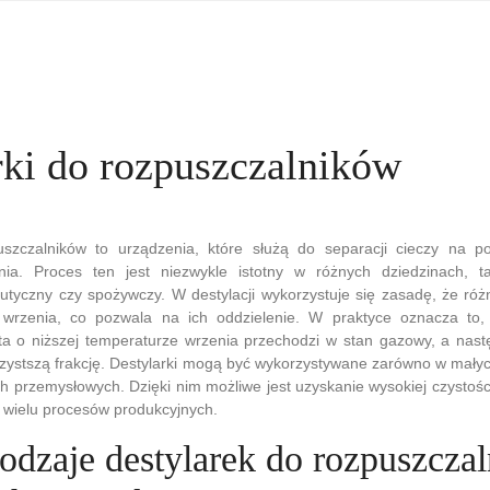
rki do rozpuszczalników
uszczalników to urządzenia, które służą do separacji cieczy na p
nia. Proces ten jest niezwykle istotny w różnych dziedzinach, t
utyczny czy spożywczy. W destylacji wykorzystuje się zasadę, że ró
 wrzenia, co pozwala na ich oddzielenie. W praktyce oznacza to
 ta o niższej temperaturze wrzenia przechodzi w stan gazowy, a nast
czystszą frakcję. Destylarki mogą być wykorzystywane zarówno w małych
h przemysłowych. Dzięki nim możliwe jest uzyskanie wysokiej czystośc
a wielu procesów produkcyjnych.
rodzaje destylarek do rozpuszcza