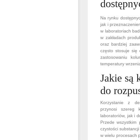
dostępny
Na rynku dostępnyc
jak i przeznaczenie
w laboratoriach ba
w zakładach produk
oraz bardziej zaa
często stosuje się 
zastosowaniu kolu
temperatury wrzenia
Jakie są 
do rozpu
Korzystanie z de
przynosi szereg 
laboratoriów, jak i
Przede wszystkim 
czystości substancj
w wielu procesach 