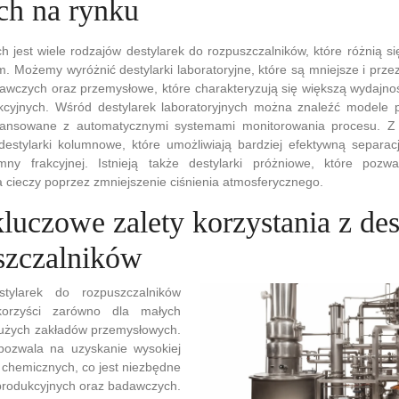
ch na rynku
h jest wiele rodzajów destylarek do rozpuszczalników, które różnią 
m. Możemy wyróżnić destylarki laboratoryjne, które są mniejsze i prz
dawczych oraz przemysłowe, które charakteryzują się większą wydajno
cyjnych. Wśród destylarek laboratoryjnych można znaleźć modele 
wansowane z automatycznymi systemami monitorowania procesu. Z 
destylarki kolumnowe, które umożliwiają bardziej efektywną separacj
mny frakcyjnej. Istnieją także destylarki próżniowe, które pozw
 cieczy poprzez zmniejszenie ciśnienia atmosferycznego.
kluczowe zalety korzystania z des
szczalników
stylarek do rozpuszczalników
korzyści zarówno dla małych
 dużych zakładów przemysłowych.
pozwala na uzyskanie wysokiej
i chemicznych, co jest niezbędne
produkcyjnych oraz badawczych.