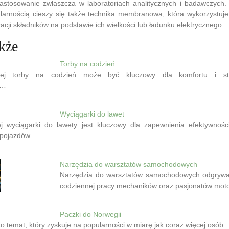
zastosowanie zwłaszcza w laboratoriach analitycznych i badawczych.
larnością cieszy się także technika membranowa, która wykorzystuje
ji składników na podstawie ich wielkości lub ładunku elektrycznego.
kże
Torby na codzień
iej torby na codzień może być kluczowy dla komfortu i st
h…
Wyciągarki do lawet
 wyciągarki do lawety jest kluczowy dla zapewnienia efektywnośc
 pojazdów.…
Narzędzia do warsztatów samochodowych
Narzędzia do warsztatów samochodowych odgrywaj
codziennej pracy mechaników oraz pasjonatów mot
Paczki do Norwegii
to temat, który zyskuje na popularności w miarę jak coraz więcej osób