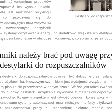
uniknąć kontaminacji produktów
apewnić ich wysoką jakość.
letą jest możliwość recyklingu
Destylarki do rozpuszc
ów, co przyczynia się do
ów operacyjnych oraz wpływu na
le nowoczesnych destylarek
w systemy odzyskiwania energii, co dodatkowo zwiększa ich efektyw
 są stosunkowo łatwe w obsłudze i konserwacji, co sprawia, że są p
ynniki należy brać pod uwagę prz
destylarki do rozpuszczalników
 destylarki do rozpuszczalników powinien być dokładnie przemyślan
eb użytkownika. Kluczowym czynnikiem jest wydajność urządzenia – na
órą planuje się przetwarzać w danym czasie. Ważne jest także zwróce
 do budowy destylarki; urządzenia wykonane z materiałów odporny
niezawodne. Kolejnym aspektem jest łatwość obsługi i konserwacji –
wansowane systemy automatyzacji oraz intuicyjne interfejsy użytkown
 bezpieczeństwo pracy z urządzeniem; niektóre modele pos