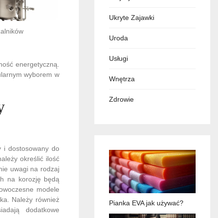
Ukryte Zajawki
zalników
Uroda
Usługi
ność energetyczną.
opularnym wyborem w
Wnętrza
Zdrowie
y
y i dostosowany do
leży określić ilość
nie uwagi na rodzaj
ch na korozję będą
 nowoczesne modele
ika. Należy również
Pianka EVA jak używać?
iadają dodatkowe