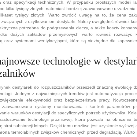
 oraz specyfikacji technicznych. W przypadku prostszych modeli la
od kilku tysięcy złotych, natomiast bardziej zaawansowane urządzen
ilkaset tysięcy złotych. Warto zwrócić uwagę na to, że cena zak
 związanych z użytkowaniem destylarki. Należy uwzględnić również kos
lektryczna potrzebna do podgrzewania cieczy, a także koszty konserw
dku dużych zakładów przemysłowych warto również rozważyć k
zą oraz systemami wentylacyjnymi, które są niezbędne dla zapewnie
 najnowsze technologie w destyla
zalników
 rynek destylarek do rozpuszczalników przeszedł znaczną ewolucję d
ologii. Jednym z najważniejszych trendów jest automatyzacja proces
zwiększenie efektywności oraz bezpieczeństwa pracy. Nowoczesne
zaawansowane systemy monitorowania i kontroli parametrów pr
wanie warunków destylacji do specyficznych potrzeb użytkownika. Ko
zastosowanie technologii próżniowej, która pozwala na obniżenie t
ję strat substancji lotnych. Dzięki temu możliwe jest uzyskanie wyższej
rona termolabilnych związków chemicznych przed degradacją. Warto