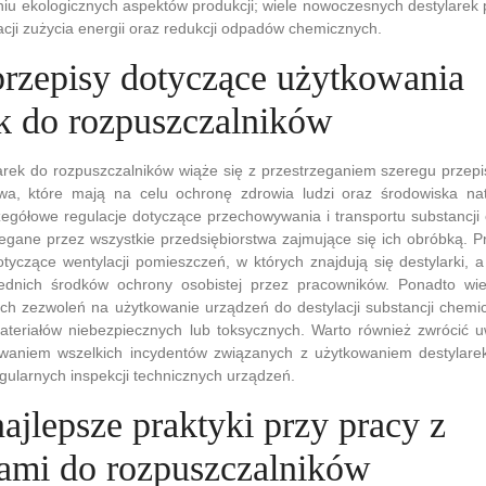
iu ekologicznych aspektów produkcji; wiele nowoczesnych destylarek 
acji zużycia energii oraz redukcji odpadów chemicznych.
 przepisy dotyczące użytkowania
ek do rozpuszczalników
arek do rozpuszczalników wiąże się z przestrzeganiem szeregu przep
wa, które mają na celu ochronę zdrowia ludzi oraz środowiska na
czegółowe regulacje dotyczące przechowywania i transportu substancji
egane przez wszystkie przedsiębiorstwa zajmujące się ich obróbką. P
tyczące wentylacji pomieszczeń, w których znajdują się destylarki, 
ednich środków ochrony osobistej przez pracowników. Ponadto wi
ych zezwoleń na użytkowanie urządzeń do destylacji substancji chemi
materiałów niebezpiecznych lub toksycznych. Warto również zwrócić 
waniem wszelkich incydentów związanych z użytkowaniem destylare
ularnych inspekcji technicznych urządzeń.
najlepsze praktyki przy pracy z
kami do rozpuszczalników