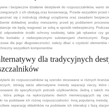
wne i bezpieczne działanie destylarek do rozpuszczalników, warto st
k związanych z ich obsługą oraz konserwacją. Przede wszystkim przed
apoznać się z instrukcją obsługi urządzenia oraz zasadami bezpiecz
zenie dokładnej analizy mieszaniny przed jej poddaniem procesowi 
bstancje nie będą reagować ze sobą w sposób niebezpieczny. Podczas
ć odpowiednie środki ochrony osobistej, takie jak rękawice czy g
yko kontaktu z niebezpiecznymi substancjami chemicznymi. Regu
uczowa dla jego długowieczności; należy dbać o czystość elementów
echniczny wszystkich komponentów.
alternatywy dla tradycyjnych dest
szczalników
stylarki do rozpuszczalników są szeroko stosowane w różnych branża
wczych, istnieją także alternatywne metody separacji cieczy, które
osowane do specyficznych potrzeb użytkowników. Jedną z takich met
E), która polega na wykorzystaniu dwóch niemieszających się cie
ki na podstawie ich różnej rozpuszczalności. Inną popularną metodą 
żliwia separację składników na podstawie ich interakcji z fazą stacjo