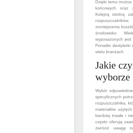
Dzięki temu można 
końcowych oraz z
Kolejną istotną za
rozpuszczalnik
zmniejszenia koszt
środowisko. Wie
wyposażonych jest 
Ponadto destylarki
wielu branżach.
Jakie cz
wyborze 
Wybór odpowiedniej
specyficznych potrz
rozpuszczalnika, kt
materiałów użytych
bardziej trwałe i 
często oferują zaa
zwrócić uwagę na