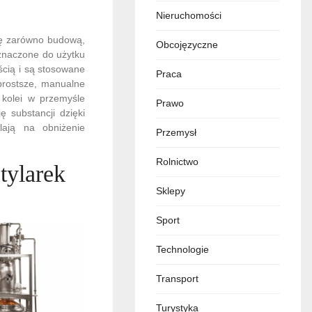
Nieruchomości
się zarówno budową,
Obcojęzyczne
eznaczone do użytku
ścią i są stosowane
Praca
prostsze, manualne
kolei w przemyśle
Prawo
ę substancji dzięki
alają na obniżenie
Przemysł
Rolnictwo
tylarek
Sklepy
Sport
Technologie
Transport
Turystyka