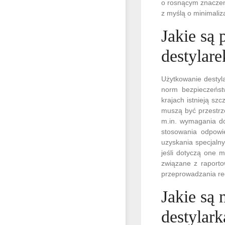
o rosnącym znaczen
z myślą o minimaliz
Jakie są
destylar
Użytkowanie destyl
norm bezpieczeńst
krajach istnieją sz
muszą być przestrz
m.in. wymagania do
stosowania odpowi
uzyskania specjaln
jeśli dotyczą one 
związane z raporto
przeprowadzania reg
Jakie są 
destylar