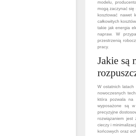
modelu, producenta
mogą zaczynać się 
kosztować nawet k
całkowitych kosztów
takie jak energia e
napraw. W przypa
przestrzenią roboc
pracy.
Jakie są
rozpuszc
W ostatnich latach
nowoczesnych techn
która pozwala na 
wyposażone są w 
precyzyjne dostoso
rozwiązaniem jest 
cieczy i minimalizac
końcowych oraz och