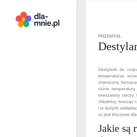
Skip
to
content
Dla mnie
PRZEMYSŁ
Destyla
Destylarki do rozp
temperaturze wrze
chemiczny, farmace
różne temperatury
mieszaniny cieczy,
chłodnicy, tworząc 
i w dużych zakładac
co jest kluczowe dl
Jakie są 