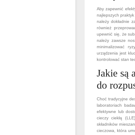
Aby zapewnić efekty
najlepszych prakty
należy dokładnie z
również przeprowad
upewnić się, że su
należy zawsze nosi
minimalizować ryz
urządzenia jest kl
kontrolować stan t
Jakie są 
do rozpu
Choć tradycyjne de
laboratoriach bada
efektywne lub dost
cieczy ciekłą (LL
składników mieszan
cieczowa, która umo