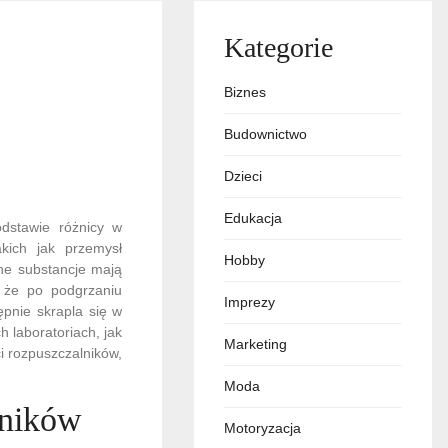
Kategorie
Biznes
Budownictwo
Dzieci
Edukacja
odstawie różnicy w
akich jak przemysł
Hobby
żne substancje mają
, że po podgrzaniu
Imprezy
ępnie skrapla się w
 laboratoriach, jak
Marketing
i rozpuszczalników,
Moda
lników
Motoryzacja