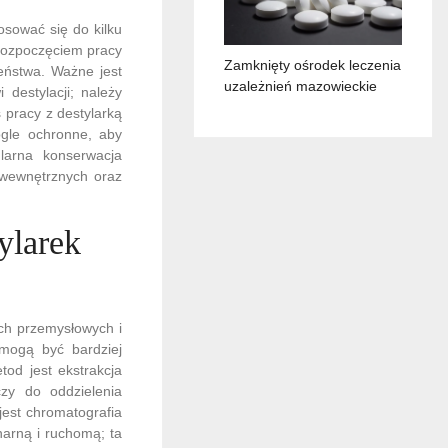
osować się do kilku
 rozpoczęciem pracy
Zamknięty ośrodek leczenia
eństwa. Ważne jest
uzależnień mazowieckie
destylacji; należy
 pracy z destylarką
ogle ochronne, aby
larna konserwacja
 wewnętrznych oraz
ylarek
ch przemysłowych i
 mogą być bardziej
od jest ekstrakcja
czy do oddzielenia
jest chromatografia
narną i ruchomą; ta