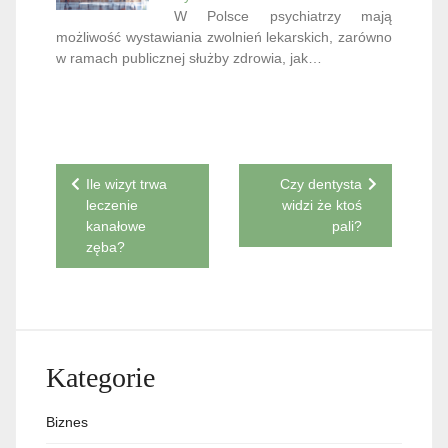
W Polsce psychiatrzy mają
możliwość wystawiania zwolnień lekarskich, zarówno
w ramach publicznej służby zdrowia, jak…
Nawigacja
Ile wizyt trwa
Czy dentysta
leczenie
widzi że ktoś
wpisu
kanałowe
pali?
zęba?
Kategorie
Biznes