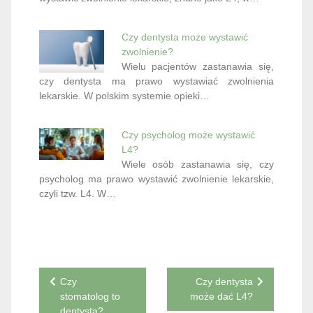
Czy dentysta może wystawić
zwolnienie?
Wielu pacjentów zastanawia się,
czy dentysta ma prawo wystawiać zwolnienia
lekarskie. W polskim systemie opieki…
Czy psycholog może wystawić
L4?
Wiele osób zastanawia się, czy
psycholog ma prawo wystawić zwolnienie lekarskie,
czyli tzw. L4. W…
Nawigacja
Czy
Czy dentysta
stomatolog to
może dać L4?
wpisu
dentysta?