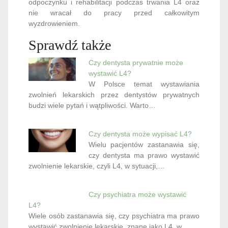
odpoczynku i rehabilitacji podczas trwania L4 oraz
nie wracał do pracy przed całkowitym
wyzdrowieniem.
Sprawdź także
Czy dentysta prywatnie może
wystawić L4?
W Polsce temat wystawiania
zwolnień lekarskich przez dentystów prywatnych
budzi wiele pytań i wątpliwości. Warto…
Czy dentysta może wypisać L4?
Wielu pacjentów zastanawia się,
czy dentysta ma prawo wystawić
zwolnienie lekarskie, czyli L4, w sytuacji,…
Czy psychiatra może wystawić
L4?
Wiele osób zastanawia się, czy psychiatra ma prawo
wystawić zwolnienie lekarskie, znane jako L4, w…